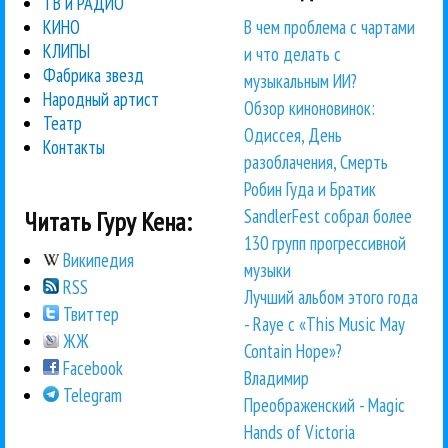
ТВ и РАДИО
В чем проблема с чартами
КИНО
КЛИПЫ
и что делать с
Фабрика звезд
музыкальным ИИ?
Народный артист
Обзор киноновинок:
Театр
Одиссея, День
Контакты
разоблачения, Смерть
Робин Гуда и Братик
SandlerFest собрал более
Читать Гуру Кена:
130 групп прогрессивной
Википедия
музыки
RSS
Лучший альбом этого года
Твиттер
- Raye с «This Music May
ЖЖ
Contain Hope»?
Facebook
Владимир
Telegram
Преображенский - Magic
Hands of Victoria