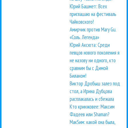
Юрий Башмет: Всех
приглашаю на фестиваль
Чайковского!
Амирчик против Mary Gu.
«Соль. Легенда»
Юрий Аксюта: Среди
певцов нового поколения я
не назову ни одного, кто
сравним бы с Димой
Биланом!
Виктор Дробыш залез под
стол, а Ирина Дубцова
расплакалась и сбежала
Кто кринжовее: Максим
Фадеев или Shaman?
МакSим: какой она была,