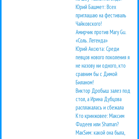
Юрий Башмет: Всех
приглашаю на фестиваль
Чайковского!
Амирчик против Mary Gu.
«Соль. Легенда»
Юрий Аксюта: Среди
певцов нового поколения я
не назову ни одного, кто
сравним бы с Димой
Биланом!
Виктор Дробыш залез под
стол, а Ирина Дубцова
расплакалась и сбежала
Кто кринжовее: Максим
Фадеев или Shaman?
МакSим: какой она была,