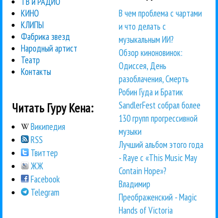
ТВ и РАДИО
В чем проблема с чартами
КИНО
КЛИПЫ
и что делать с
Фабрика звезд
музыкальным ИИ?
Народный артист
Обзор киноновинок:
Театр
Одиссея, День
Контакты
разоблачения, Смерть
Робин Гуда и Братик
SandlerFest собрал более
Читать Гуру Кена:
130 групп прогрессивной
Википедия
музыки
RSS
Лучший альбом этого года
Твиттер
- Raye с «This Music May
ЖЖ
Contain Hope»?
Facebook
Владимир
Telegram
Преображенский - Magic
Hands of Victoria