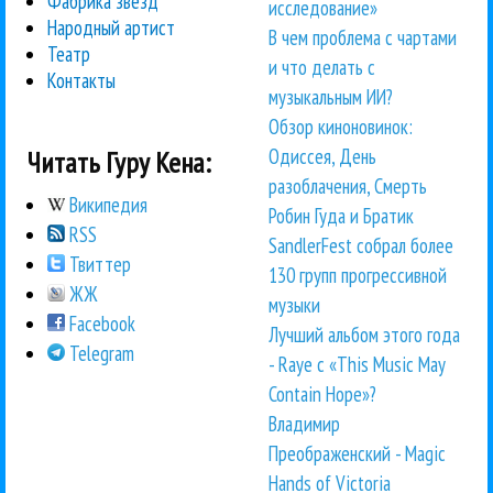
Фабрика звезд
исследование»
Народный артист
В чем проблема с чартами
Театр
и что делать с
Контакты
музыкальным ИИ?
Обзор киноновинок:
Одиссея, День
Читать Гуру Кена:
разоблачения, Смерть
Википедия
Робин Гуда и Братик
RSS
SandlerFest собрал более
Твиттер
130 групп прогрессивной
ЖЖ
музыки
Facebook
Лучший альбом этого года
Telegram
- Raye с «This Music May
Contain Hope»?
Владимир
Преображенский - Magic
Hands of Victoria