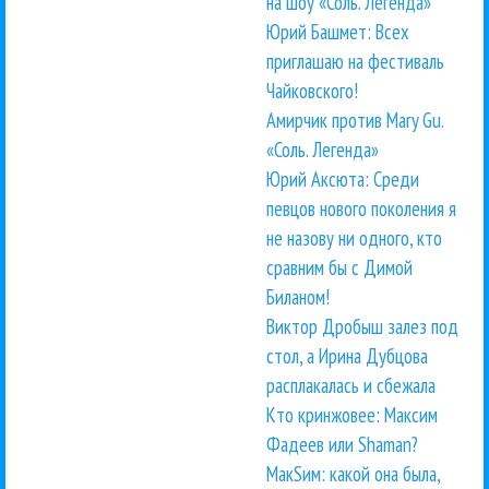
на шоу «Соль. Легенда»
Юрий Башмет: Всех
приглашаю на фестиваль
Чайковского!
Амирчик против Mary Gu.
«Соль. Легенда»
Юрий Аксюта: Среди
певцов нового поколения я
не назову ни одного, кто
сравним бы с Димой
Биланом!
Виктор Дробыш залез под
стол, а Ирина Дубцова
расплакалась и сбежала
Кто кринжовее: Максим
Фадеев или Shaman?
МакSим: какой она была,