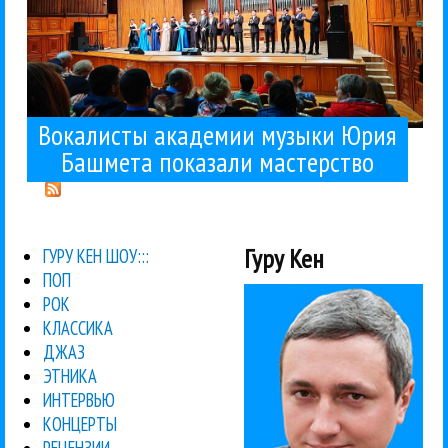
Вокалисты академии музыки Юрия
Башмета показали мастерство
Гуру Кен
ГУРУ КЕН ШОУ:::
ПОП
РОК
КЛАССИКА
ДЖАЗ
ЭТНИКА
ИНТЕРВЬЮ
КОНЦЕРТЫ