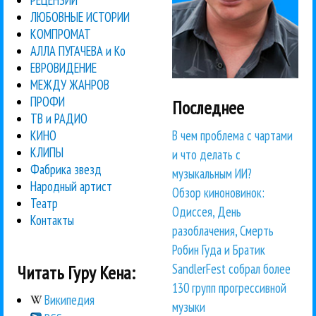
РЕЦЕНЗИИ
ЛЮБОВНЫЕ ИСТОРИИ
КОМПРОМАТ
АЛЛА ПУГАЧЕВА и Ко
ЕВРОВИДЕНИЕ
МЕЖДУ ЖАНРОВ
ПРОФИ
Последнее
ТВ и РАДИО
В чем проблема с чартами
КИНО
КЛИПЫ
и что делать с
Фабрика звезд
музыкальным ИИ?
Народный артист
Обзор киноновинок:
Театр
Одиссея, День
Контакты
разоблачения, Смерть
Робин Гуда и Братик
SandlerFest собрал более
Читать Гуру Кена:
130 групп прогрессивной
Википедия
музыки