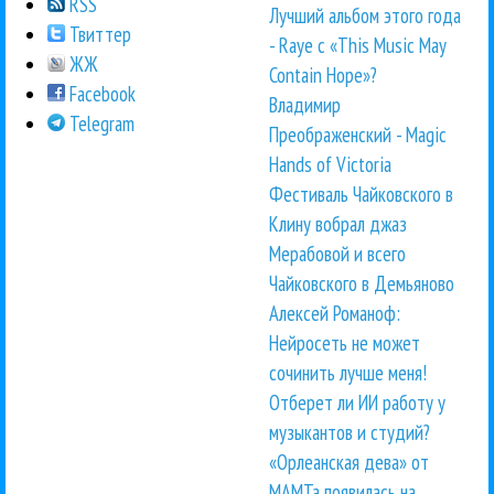
RSS
Лучший альбом этого года
Твиттер
- Raye с «This Music May
ЖЖ
Contain Hope»?
Facebook
Владимир
Telegram
Преображенский - Magic
Hands of Victoria
Фестиваль Чайковского в
Клину вобрал джаз
Мерабовой и всего
Чайковского в Демьяново
Алексей Романоф:
Нейросеть не может
сочинить лучше меня!
Отберет ли ИИ работу у
музыкантов и студий?
«Орлеанская дева» от
МАМТа появилась на