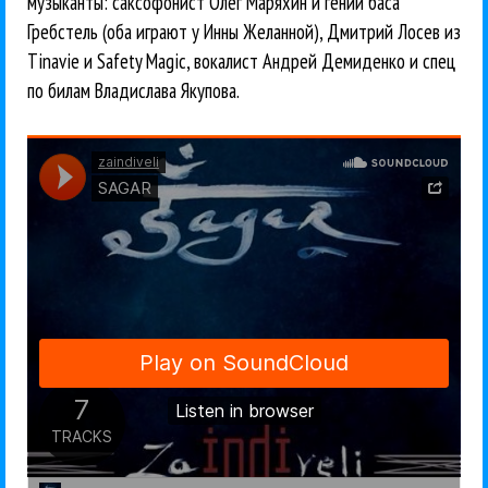
музыканты: саксофонист Олег Маряхин и гений баса
Гребстель (оба играют у Инны Желанной), Дмитрий Лосев из
Tinavie и Safety Magic, вокалист Андрей Демиденко и спец
по билам Владислава Якупова.