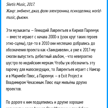
Sketis Music, 2017.
Жанр: эмбиент, джаз, фолк-электроника, психоделика, world-
music, фьюжн.
Эти музыканты — Геннадий Лаврентьев и Кирилл Паренчук
— вместе играют с начала 2000-х (узок круг таких героев
этно-сцены), где-то в 2010 они неспешно добрались до
обозначения проекта как «Заиндивели», а уже к 2017-му
смогли выпустить дебютный альбом, - что невероятно
шустро по индийским меркам. Чтобы уж обозначить эту
парочку для малосведущих, то Лаврентьев играет с Намгар
и в Маримбе Плюс, а Паренчук — в Exit Project и
Владимиром Чекасиным. Плюс еще мильёны других
проектов.
По дороге к ним подцепились и другие хорошие