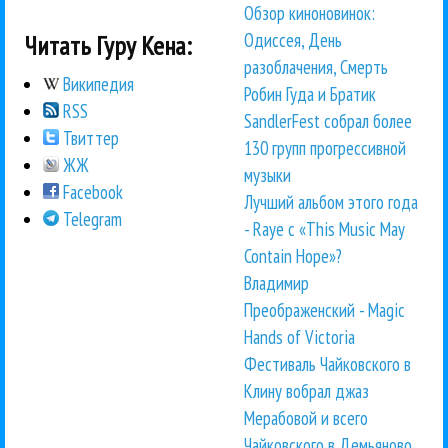
Обзор киноновинок:
Одиссея, День
Читать Гуру Кена:
разоблачения, Смерть
Википедия
Робин Гуда и Братик
RSS
SandlerFest собрал более
Твиттер
130 групп прогрессивной
ЖЖ
музыки
Facebook
Лучший альбом этого года
Telegram
- Raye с «This Music May
Contain Hope»?
Владимир
Преображенский - Magic
Hands of Victoria
Фестиваль Чайковского в
Клину вобрал джаз
Мерабовой и всего
Чайковского в Демьяново