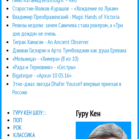
Нино Катамадзе&Insight – Red
Старостин-Волков-Курашов – «Хождение по Лукам»
Владимир Преображенский - Magic Hands of Victoria
Релизы недели: зачем Савичева стала рокером, а «Три
дня дождя» не очень
Тигран Хамасян - An Ancient Observer
Дживан Гаспарян и Арто Тунчбояджян как душа Еревана
«Мельница» - «Химера» (8 из 10)
«Рада и Терновник» - «Сестры»
Bigateque - «Apxuv 10 03.16»
Этно-джаз звезда Dhafer Youssef впервые приехал в
Россию
Гуру Кен
ГУРУ КЕН ШОУ:::
ПОП
РОК
КЛАССИКА