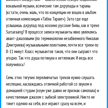
вокальной музыки, всяческие там дхрупады и тараны
(кстати, очень жаль, что по концепции не вошла в альбом
отличная композиция «Табла Таранг»). Зато где еще
услышишь дхрупад под исконно русские билы, как в треке
Sursaraang? В процессе записи музыканты явно увлеклись
авант-джазовыми (по терминологии незабвенного Николая
Дмитриева) музыкальными полотнами, почти все треки по
8-11 минут. Класс музыкантов таков, что они сыграют что
угодно. Так что душа потянула к нетленкам. И ведь все
получилось!
Семь этих тягучих переливчатых треков нужно слушать
неспешно, наслаждаясь отличной работой со звуком в
домашней студии (хоум уже давно не признак самопала) и
качественным джазом с зыбкой электроникой. Никто не
тянет одеяло на себя, все играют сразу на всём, и