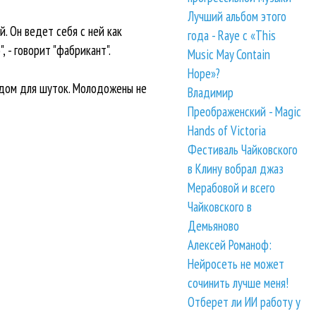
Лучший альбом этого
. Он ведет себя с ней как
года - Raye с «This
 - говорит "фабрикант".
Music May Contain
Hope»?
одом для шуток. Молодожены не
Владимир
Преображенский - Magic
Hands of Victoria
Фестиваль Чайковского
в Клину вобрал джаз
Мерабовой и всего
Чайковского в
Демьяново
Алексей Романоф:
Нейросеть не может
сочинить лучше меня!
Отберет ли ИИ работу у