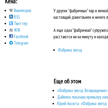
Кена:
Википедия
У других "фабричных" пар в лично
RSS
настоящий джентльмен и ничего ли
Твиттер
ЖЖ
А еще одна "фабричная" супружес
Facebook
расстаются ни на минуту и находя
Telegram
Фабрика звезд
Еще об этом
«Фабрика звезд. Возвращение»
Дайнеко показала премьеру кли
Юрий Аксюта: «Фабрика звезд 8