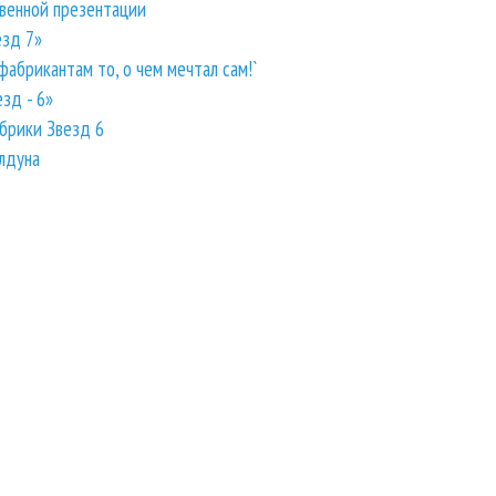
твенной презентации
езд 7»
абрикантам то, о чем мечтал сам!`
зд - 6»
брики Звезд 6
лдуна