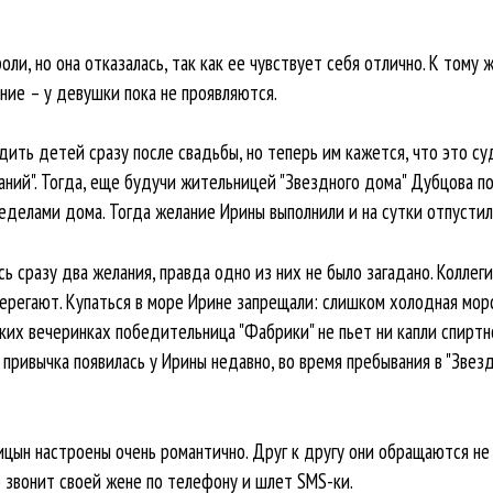
ли, но она отказалась, так как ее чувствует себя отлично. К тому
ние – у девушки пока не проявляются.
дить детей сразу после свадьбы, но теперь им кажется, что это су
ланий". Тогда, еще будучи жительницей "Звездного дома" Дубцова п
делами дома. Тогда желание Ирины выполнили и на сутки отпустил
сь сразу два желания, правда одно из них не было загадано. Колле
ерегают. Купаться в море Ирине запрещали: слишком холодная мор
ких вечеринках победительница "Фабрики" не пьет ни капли спиртно
 привычка появилась у Ирины недавно, во время пребывания в "Звез
цын настроены очень романтично. Друг к другу они обращаются не и
о звонит своей жене по телефону и шлет SMS-ки.