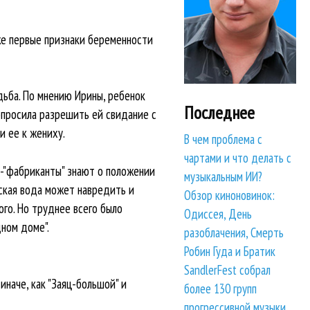
 же первые признаки беременности
дьба. По мнению Ирины, ребенок
Последнее
опросила разрешить ей свидание с
и ее к жениху.
В чем проблема с
чартами и что делать с
ги-"фабриканты" знают о положении
музыкальным ИИ?
ская вода может навредить и
Обзор киноновинок:
го. Но труднее всего было
Одиссея, День
дном доме".
разоблачения, Смерть
Робин Гуда и Братик
SandlerFest собрал
наче, как "Заяц-большой" и
более 130 групп
прогрессивной музыки