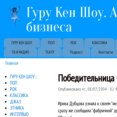
Гуру Кен Шоу. 
бизнеса
Primary links
ГУРУ КЕН ШОУ
ПОП
РОК
КЛАССИКА
ТВ И РАДИО
ТЕАТР
Подкаст
Контакты
Главная
Вы здесь
Победительница
ГУРУ КЕН ШОУ:::
ПОП
РОК
Опубликовано
чт, 08/07/2004 - 02:
КЛАССИКА
ДЖАЗ
Ирина Дубцова узнала о своем "ин
ЭТНИКА
сразу же сообщила "фабричной" д
ИНТЕРВЬЮ