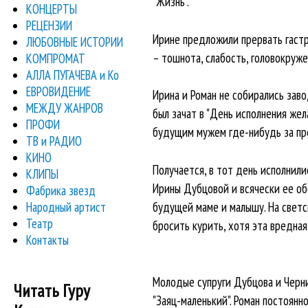
"Жизнь".
КОНЦЕРТЫ
РЕЦЕНЗИИ
Ирине предложили прервать гастро
ЛЮБОВНЫЕ ИСТОРИИ
– тошнота, слабость, головокруже
КОМПРОМАТ
АЛЛА ПУГАЧЕВА и Ко
ЕВРОВИДЕНИЕ
Ирина и Роман не собирались заво
МЕЖДУ ЖАНРОВ
был зачат в "День исполнения же
ПРОФИ
будущим мужем где-нибудь за пре
ТВ и РАДИО
КИНО
Получается, в тот день исполнили
КЛИПЫ
Ирины Дубцовой и всячески ее об
Фабрика звезд
Народный артист
будущей маме и малышу. На светс
Театр
бросить курить, хотя эта вредная
Контакты
Молодые супруги Дубцова и Черни
Читать Гуру
"Заяц-маленький". Роман постоянн