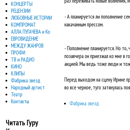
раз переживать новые волнения, н
КОНЦЕРТЫ
РЕЦЕНЗИИ
- А планируется ли пополнение се
ЛЮБОВНЫЕ ИСТОРИИ
накачанным прессом.
КОМПРОМАТ
АЛЛА ПУГАЧЕВА и Ко
ЕВРОВИДЕНИЕ
МЕЖДУ ЖАНРОВ
- Пополнение планируется. Но то,
ПРОФИ
позавчера он приезжал ко мне в го
ТВ и РАДИО
акцией. Мы ведь тоже люди и тож
КИНО
КЛИПЫ
Перед выходом на сцену Ирине пр
Фабрика звезд
Народный артист
во все черное, туго затянулась по
Театр
Контакты
Фабрика звезд
Читать Гуру