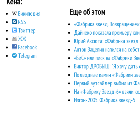
Кена:
Еще об этом
Википедия
RSS
«Фабрика звезд. Возвращение»
Твиттер
Дайнеко показала премьеру кли
ЖЖ
Юрий Аксюта: «Фабрика звезд 8
Facebook
Антон Зацепин напился на собс
Telegram
«БиС» или писк на «Фабрике Зв
Виктор ДРОБЫШ: `Я хочу дать ф
Подводные камни «Фабрики зве
Первый аутсайдер выбыл из Фа
На «Фабрику Звезд-6» взяли ко
Изгои-2005. Фабрика звезд-5