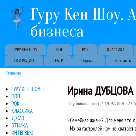
Гуру Кен Шоу. 
бизнеса
Primary links
ГУРУ КЕН ШОУ
ПОП
РОК
КЛАССИКА
ТВ И РАДИО
ТЕАТР
Подкаст
Контакты
Главная
Вы здесь
Ирина ДУБЦОВА н
ГУРУ КЕН ШОУ:::
ПОП
РОК
Опубликовано
вт, 14/09/2004 - 23:
КЛАССИКА
ДЖАЗ
- Семейная жизнь? Для меня это 
ЭТНИКА
- Из-за гастролей нам не хватает
ИНТЕРВЬЮ