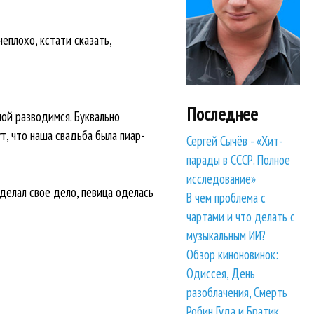
неплохо, кстати сказать,
Последнее
мой разводимся. Буквально
ут, что наша свадьба была пиар-
Сергей Сычёв - «Хит-
парады в СССР. Полное
исследование»
делал свое дело, певица оделась
В чем проблема с
чартами и что делать с
музыкальным ИИ?
Обзор киноновинок:
Одиссея, День
разоблачения, Смерть
Робин Гуда и Братик