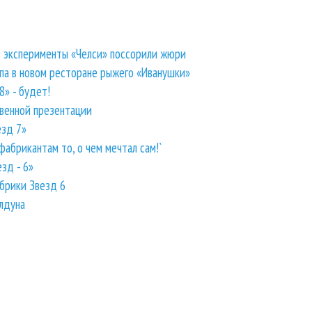
: эксперименты «Челси» поссорили жюри
па в новом ресторане рыжего «Иванушки»
» - будет!
твенной презентации
езд 7»
абрикантам то, о чем мечтал сам!`
зд - 6»
брики Звезд 6
лдуна