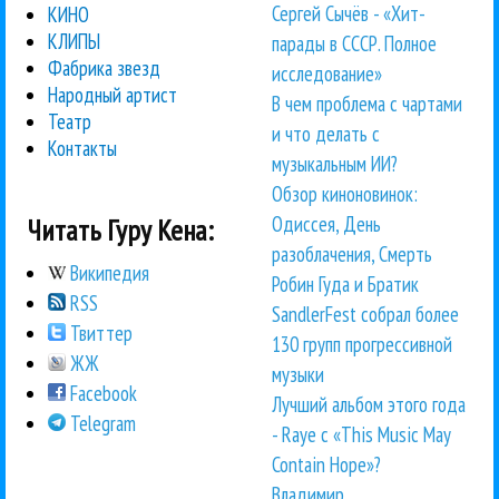
Сергей Сычёв - «Хит-
КИНО
КЛИПЫ
парады в СССР. Полное
Фабрика звезд
исследование»
Народный артист
В чем проблема с чартами
Театр
и что делать с
Контакты
музыкальным ИИ?
Обзор киноновинок:
Одиссея, День
Читать Гуру Кена:
разоблачения, Смерть
Википедия
Робин Гуда и Братик
RSS
SandlerFest собрал более
Твиттер
130 групп прогрессивной
ЖЖ
музыки
Facebook
Лучший альбом этого года
Telegram
- Raye с «This Music May
Contain Hope»?
Владимир