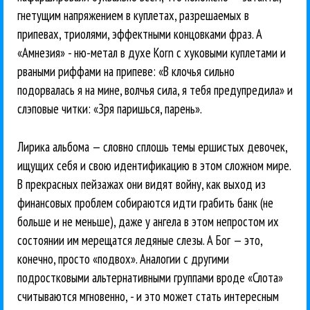
гнетущим напряжением в куплетах, разрешаемых в
припевах, триолями, эффектными концовками фраз. А
«Амнезия» - ню-метал в духе Korn с хуковыми куплетами и
рваными риффами на припеве: «В клочья сильно
подорвалась я на мине, волчья сила, я тебя предупредила» и
слэповые читки: «Зря паришься, парень».
Лирика альбома — словно сплошь темы ершистых девочек,
ищущих себя и свою идентификацию в этом сложном мире.
В прекрасных пейзажах они видят войну, как выход из
финансовых проблем собираются идти грабить банк (не
больше и не меньше), даже у ангела в этом непростом их
состоянии им мерещатся ледяные слезы. А Бог — это,
конечно, просто «подвох». Аналогии с другими
подростковыми альтернативными группами вроде «Слота»
считываются мгновенно, - и это может стать интересным