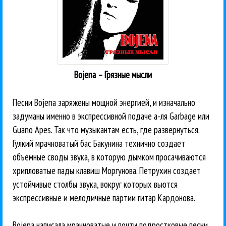
Bojena – Грязные мысли
Песни Bojena заряжены мощной энергией, и изначально
задуманы именно в экспрессивной подаче а-ля Garbage или
Guano Apes. Так что музыкантам есть, где развернуться.
Гулкий мрачноватый бас Бакунина технично создает
объемные своды звука, в которую дымком просачиваются
хрипловатые пады клавиш Моргунова. Петрухин создает
устойчивые столбы звука, вокруг которых вьются
экспрессивные и мелодичные партии гитар Кардонова.
Bojena написала мрачноватые и почти подростковые песни