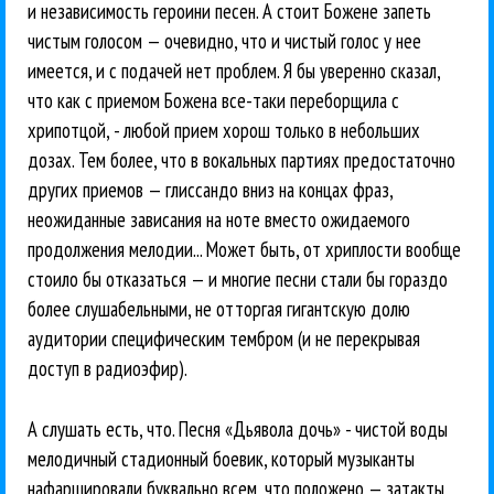
и независимость героини песен. А стоит Божене запеть
чистым голосом — очевидно, что и чистый голос у нее
имеется, и с подачей нет проблем. Я бы уверенно сказал,
что как с приемом Божена все-таки переборщила с
хрипотцой, - любой прием хорош только в небольших
дозах. Тем более, что в вокальных партиях предостаточно
других приемов — глиссандо вниз на концах фраз,
неожиданные зависания на ноте вместо ожидаемого
продолжения мелодии... Может быть, от хриплости вообще
стоило бы отказаться — и многие песни стали бы гораздо
более слушабельными, не отторгая гигантскую долю
аудитории специфическим тембром (и не перекрывая
доступ в радиоэфир).
А слушать есть, что. Песня «Дьявола дочь» - чистой воды
мелодичный стадионный боевик, который музыканты
нафаршировали буквально всем, что положено — затакты,