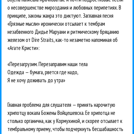
о несовершенстве мироздания и любовных перипетиях. В
принципе, законы жанра это диктуют. Заглавная песня
«Грязные мысли» иронически отсылает к тембрам
незабвенного Дидье Маруани и ритмическому бряцанию
железом от Dire Straits, как-то незаметно напоминая об
«Агате Кристи»:
«Перезагрузим. Перезаправим наши тела
Одежда — бумага, рвется где надо,
Я не хочу доживать до утра»
Главная проблема для слушателя — принять нарочитую
хрипотцу вокала Божены Войцешевска. Ее хрипотца не
столько органична, как у Кормухиной, и скорее отсылает к
тембральному приему, чтобы подчеркнуть бесшабашность