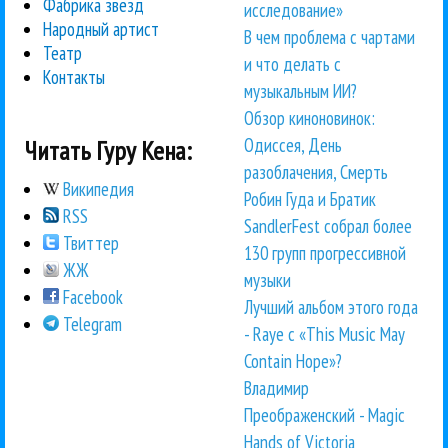
Фабрика звезд
исследование»
Народный артист
В чем проблема с чартами
Театр
и что делать с
Контакты
музыкальным ИИ?
Обзор киноновинок:
Одиссея, День
Читать Гуру Кена:
разоблачения, Смерть
Википедия
Робин Гуда и Братик
RSS
SandlerFest собрал более
Твиттер
130 групп прогрессивной
ЖЖ
музыки
Facebook
Лучший альбом этого года
Telegram
- Raye с «This Music May
Contain Hope»?
Владимир
Преображенский - Magic
Hands of Victoria