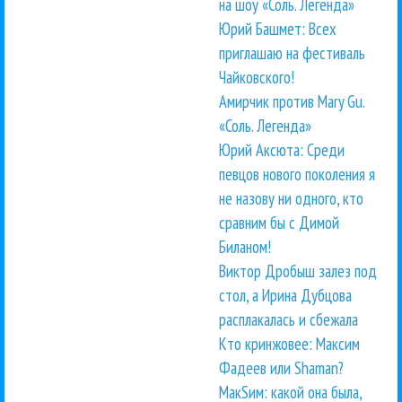
на шоу «Соль. Легенда»
Юрий Башмет: Всех
приглашаю на фестиваль
Чайковского!
Амирчик против Mary Gu.
«Соль. Легенда»
Юрий Аксюта: Среди
певцов нового поколения я
не назову ни одного, кто
сравним бы с Димой
Биланом!
Виктор Дробыш залез под
стол, а Ирина Дубцова
расплакалась и сбежала
Кто кринжовее: Максим
Фадеев или Shaman?
МакSим: какой она была,