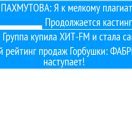
 ПАХМУТОВА: Я к мелкому плагиат
лояльно
Продолжается кастинг
 Группа купила ХИТ-FM и стала 
радиомагнатом
й рейтинг продаж Горбушки: ФАБ
наступает!