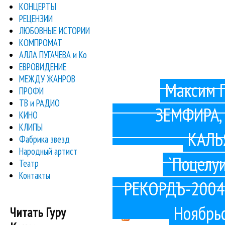
КОНЦЕРТЫ
РЕЦЕНЗИИ
PenIz Recordz - молодой н
ЛЮБОВНЫЕ ИСТОРИИ
КОМПРОМАТ
Церемонию вел Иван Ургант, чьи шутки
АЛЛА ПУГАЧЕВА и Ко
ЕВРОВИДЕНИЕ
Скажем, с десятого места
МЕЖДУ ЖАНРОВ
Максим 
ПРОФИ
В прошлые выходные Александра Пах
ТВ и РАДИО
ЗЕМФИРА, 
КИНО
Мюзикл будет идти в России на рус
КЛИПЫ
КАЛЬ
Фабрика звезд
О том, что РМГ проявляет интерес
Народный артист
`Поцелу
Театр
Американская группа Maroon
Контакты
РЕКОРДЪ-2004
« первая
‹ пред
Страницы
Ноябрь
Читать Гуру