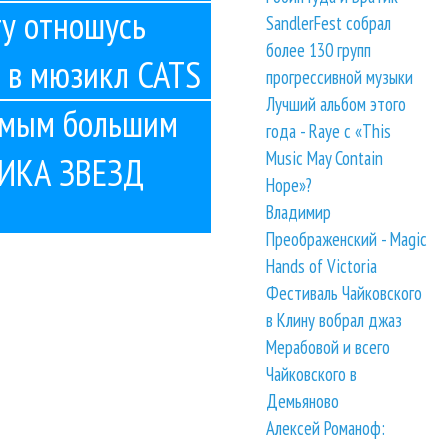
у отношусь
SandlerFest собрал
более 130 групп
 в мюзикл CATS
прогрессивной музыки
Лучший альбом этого
самым большим
года - Raye с «This
Music May Contain
РИКА ЗВЕЗД
Hope»?
Владимир
Преображенский - Magic
Hands of Victoria
Фестиваль Чайковского
в Клину вобрал джаз
Мерабовой и всего
Чайковского в
Демьяново
Алексей Романоф: