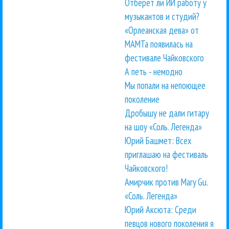
Отберет ли ИИ работу у
музыкантов и студий?
«Орлеанская дева» от
МАМТа появилась на
фестивале Чайковского
А петь - немодно
Мы попали на непоющее
поколение
Дробышу не дали гитару
на шоу «Соль. Легенда»
Юрий Башмет: Всех
приглашаю на фестиваль
Чайковского!
Амирчик против Mary Gu.
«Соль. Легенда»
Юрий Аксюта: Среди
певцов нового поколения я