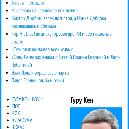
А петь - немодно
Мы попали на непоющее поколение
Виктор Дробыш залез под стол, а Ирина Дубцова
расплакалась и сбежала
Top Hit Live! подискутировал про ИИ и вертикальные
видео
«Технология» живее всех живых
«Соль. Легенда» вышла с битвой Полины Гагариной и Люси
Чеботиной
Элла Лэнгли ворвалась в чарты
Павел Есенин: глыба и гений
Гуру Кен
ГУРУ КЕН ШОУ:::
ПОП
РОК
КЛАССИКА
ДЖАЗ