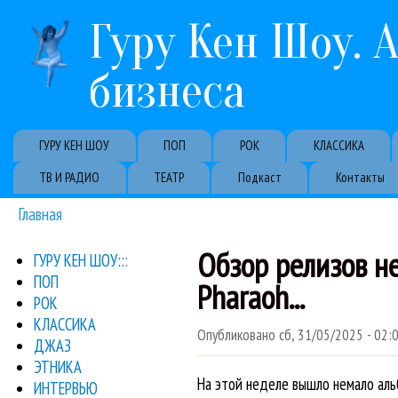
Гуру Кен Шоу. 
бизнеса
Primary links
ГУРУ КЕН ШОУ
ПОП
РОК
КЛАССИКА
ТВ И РАДИО
ТЕАТР
Подкаст
Контакты
Главная
Вы здесь
Обзор релизов не
ГУРУ КЕН ШОУ:::
ПОП
Pharaoh...
РОК
КЛАССИКА
Опубликовано
сб, 31/05/2025 - 02:
ДЖАЗ
ЭТНИКА
На этой неделе вышло немало аль
ИНТЕРВЬЮ