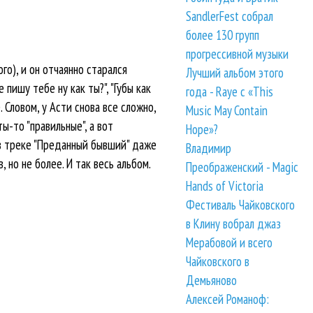
SandlerFest собрал
более 130 групп
прогрессивной музыки
о), и он отчаянно старался
Лучший альбом этого
пишу тебе ну как ты?", "Губы как
года - Raye с «This
. Словом, у Асти снова все сложно,
Music May Contain
ы-то "правильные", а вот
Hope»?
 в треке "Преданный бывший" даже
Владимир
 но не более. И так весь альбом.
Преображенский - Magic
Hands of Victoria
Фестиваль Чайковского
в Клину вобрал джаз
Мерабовой и всего
Чайковского в
Демьяново
Алексей Романоф: