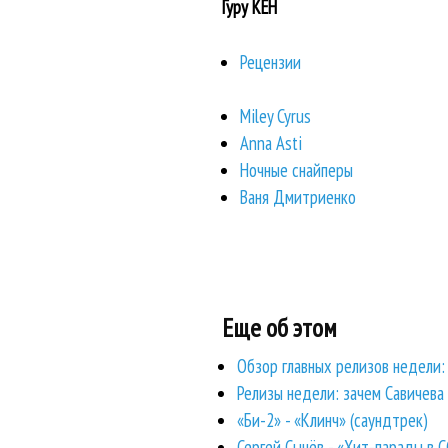
Гуру КЕН
Рецензии
Miley Cyrus
Anna Asti
Ночные снайперы
Ваня Дмитриенко
Еще об этом
Обзор главных релизов недели: 
Релизы недели: зачем Савичева 
«Би-2» - «Клинч» (саундтрек)
Сергей Сычёв - «Хит-парады в 