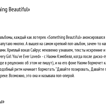
ng Beautiful»
льбомы, каждый как лотерея. «Something Beautiful» анонсировался 
о запутало многих. А вышел на самом крепкий поп-альбом, зачем-то 
ами. Хриплый вокал Сайрус мгновенно узнаваем, тексты искренние 
ery Girl You’ve Ever Loved» - с Наоми Кэмпбелл, когда после диско-
де в рецензиях об этом не пишут), и на его фоне Наоми бормочет 
одобный ритм начинает бормотать "Давайте позировать, Давайте по
реке. Возможно, это она и называла поп-оперой.
ы»