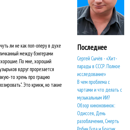
чуть ли не как поп-оперу в духе
Последнее
напичканный между бэнгерами
Сергей Сычёв - «Хит-
и хорошие. По мне, хороший
парады в СССР. Полное
пузырьков вдруг прорезается
исследование»
какую-то хрень про грацию
В чем проблема с
зировать". Это кринж, но такие
чартами и что делать с
музыкальным ИИ?
Обзор киноновинок:
Одиссея, День
разоблачения, Смерть
Робин Гуда и Братик