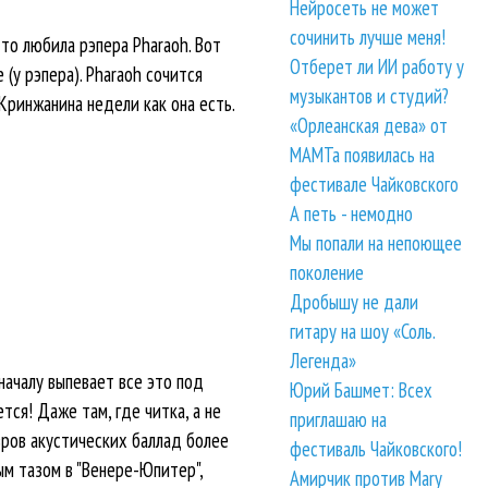
Нейросеть не может
сочинить лучше меня!
-то любила рэпера Pharaoh. Вот
Отберет ли ИИ работу у
(у рэпера). Pharaoh сочится
музыкантов и студий?
Кринжанина недели как она есть.
«Орлеанская дева» от
МАМТа появилась на
фестивале Чайковского
А петь - немодно
Мы попали на непоющее
поколение
Дробышу не дали
гитару на шоу «Соль.
Легенда»
началу выпевает все это под
Юрий Башмет: Всех
ся! Даже там, где читка, а не
приглашаю на
вров акустических баллад более
фестиваль Чайковского!
ым тазом в "Венере-Юпитер",
Амирчик против Mary