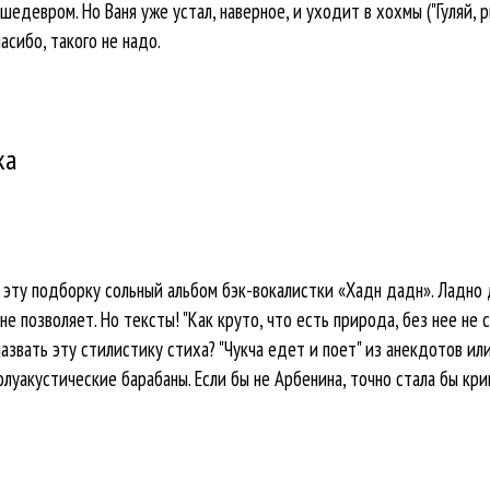
шедевром. Но Ваня уже устал, наверное, и уходит в хохмы ("Гуляй, 
асибо, такого не надо.
ка
в эту подборку сольный альбом бэк-вокалистки «Хадн дадн». Ладно 
 позволяет. Но тексты! "Как круто, что есть природа, без нее не с
назвать эту стилистику стиха? "Чукча едет и поет" из анекдотов ил
луакустические барабаны. Если бы не Арбенина, точно стала бы кр