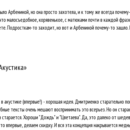
ыло Арбениной, но она просто захотела, и к тому же всегда почему
что малосъедобное, корявенькое, с матюками почти в каждой фразе 
ете. Подросткам-то заходит, но вот и Арбениной почему-то зашло. 
Акустика»
в акустике (впервые!) - хорошая идея. Дмитриенко старательно по
бные тексты очень мешают воспринимать это всерьез. Но он старает
н старается. Хороши "Дождь" и "Цветаева". Да, это далеко от шеде
это впервые, делаем скидку. И вся эта концепция накрывается медн