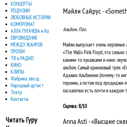
КОНЦЕРТЫ
Майли Сайрус - «Somethi
РЕЦЕНЗИИ
ЛЮБОВНЫЕ ИСТОРИИ
КОМПРОМАТ
Альбом. Поп.
АЛЛА ПУГАЧЕВА и Ко
ЕВРОВИДЕНИЕ
МЕЖДУ ЖАНРОВ
Майли выпускает очень неровные а
ПРОФИ
«The Wall» Pink Floyd, что сильн
ТВ и РАДИО
какими-то пукалками и кино-звучк
КИНО
альбом. Самый кринжовый трек «Ev
КЛИПЫ
Адажио Альбинони (почему-то ниг
Фабрика звезд
героини, а потом под продиджи-п
Народный артист
пасхалочки есть почти в каждом т
Театр
Контакты
Оценка: 8/10
Читать Гуру
Anna Asti - «Высшие сил