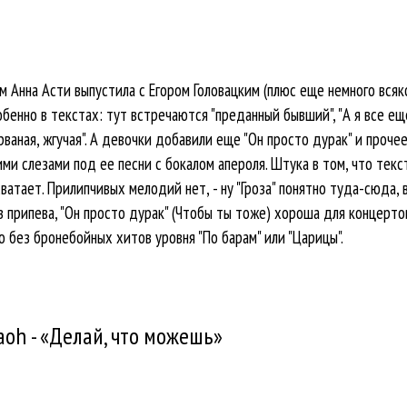
Анна Асти выпустила с Егором Головацким (плюс еще немного всяког
енно в текстах: тут встречаются "преданный бывший", "А я все еще 
рваная, жгучая". А девочки добавили еще "Он просто дурак" и прочее
ми слезами под ее песни с бокалом апероля. Штука в том, что текст
ватает. Прилипчивых мелодий нет, - ну "Гроза" понятно туда-сюда,
з припева, "Он просто дурак" (Чтобы ты тоже) хороша для концертов,
но без бронебойных хитов уровня "По барам" или "Царицы".
oh - «Делай, что можешь»