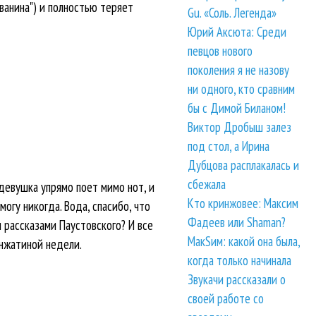
рванина") и полностью теряет
Gu. «Соль. Легенда»
Юрий Аксюта: Среди
певцов нового
поколения я не назову
ни одного, кто сравним
бы с Димой Биланом!
Виктор Дробыш залез
под стол, а Ирина
Дубцова расплакалась и
сбежала
девушка упрямо поет мимо нот, и
Кто кринжовее: Максим
могу никогда. Вода, спасибо, что
Фадеев или Shaman?
и рассказами Паустовского? И все
МакSим: какой она была,
инжатиной недели.
когда только начинала
Звукачи рассказали о
своей работе со