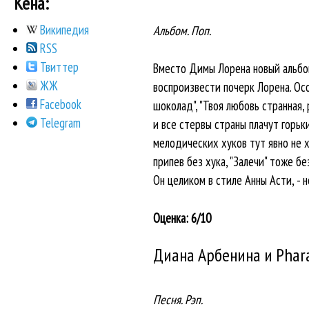
Кена:
Википедия
Альбом. Поп.
RSS
Твиттер
Вместо Димы Лорена новый альбом 
ЖЖ
воспроизвести почерк Лорена. Особ
Facebook
шоколад", "Твоя любовь странная, 
Telegram
и все стервы страны плачут горьки
мелодических хуков тут явно не х
припев без хука, "Залечи" тоже бе
Он целиком в стиле Анны Асти, - 
Оценка: 6/10
Диана Арбенина и Phara
Песня. Рэп.