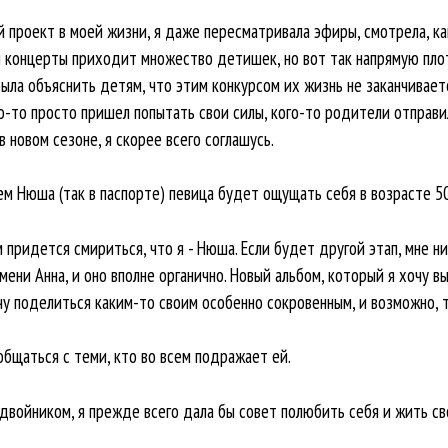
ый проект в моей жизни, я даже пересматривала эфиры, смотрела, к
и концерты приходит множество детишек, но вот так напрямую пло
была объяснить детям, что этим конкурсом их жизнь не заканчивает
о-то просто пришел попытать свои силы, кого-то родители отправи
 новом сезоне, я скорее всего соглашусь.
ем Нюша (так в паспорте) певица будет ощущать себя в возрасте 50
 придется смириться, что я - Нюша. Если будет другой этап, мне н
ни Анна, и оно вполне органично. Новый альбом, который я хочу в
очу поделиться каким-то своим особенно сокровенным, и возможно, 
общаться с теми, кто во всем подражает ей.
 двойником, я прежде всего дала бы совет полюбить себя и жить с