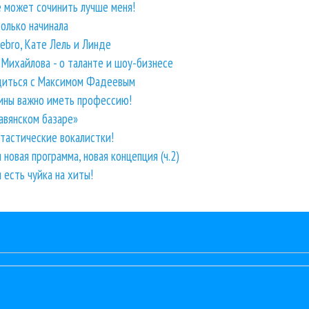
 может сочинить лучше меня!
только начинала
ebro, Кате Лель и Линде
а Михайлова - о таланте и шоу-бизнесе
удиться с Максимом Фадеевым
ины важно иметь профессию!
авянском базаре»
нтастические вокалистки!
новая программа, новая концепция (ч.2)
 есть чуйка на хиты!