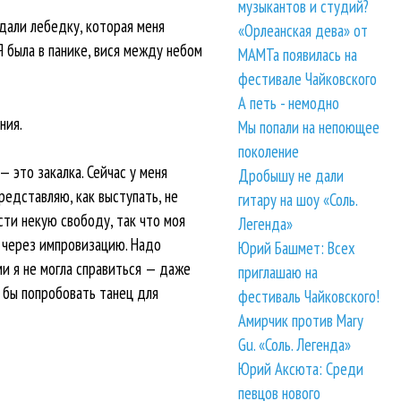
музыкантов и студий?
 дали лебедку, которая меня
«Орлеанская дева» от
 Я была в панике, вися между небом
МАМТа появилась на
фестивале Чайковского
А петь - немодно
ния.
Мы попали на непоющее
поколение
— это закалка. Сейчас у меня
Дробышу не дали
едставляю, как выступать, не
гитару на шоу «Соль.
сти некую свободу, так что моя
Легенда»
т через импровизацию. Надо
Юрий Башмет: Всех
ми я не могла справиться — даже
приглашаю на
а бы попробовать танец для
фестиваль Чайковского!
Амирчик против Mary
Gu. «Соль. Легенда»
Юрий Аксюта: Среди
певцов нового