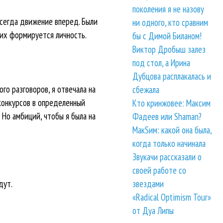
поколения я не назову
 всегда движение вперед. Были
ни одного, кто сравним
 них формируется личность.
бы с Димой Биланом!
Виктор Дробыш залез
под стол, а Ирина
Дубцова расплакалась и
го разговоров, я отвечала на
сбежала
 конкурсов в определенный
Кто кринжовее: Максим
 Но амбиций, чтобы я была на
Фадеев или Shaman?
МакSим: какой она была,
когда только начинала
Звукачи рассказали о
своей работе со
звездами
дут.
«Radical Optimism Tour»
от Дуа Липы