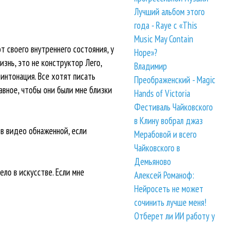
Лучший альбом этого
года - Raye с «This
Music May Contain
т своего внутреннего состояния, у
Hope»?
знь, это не конструктор Лего,
Владимир
 интонация. Все хотят писать
Преображенский - Magic
авное, чтобы они были мне близки
Hands of Victoria
Фестиваль Чайковского
в Клину вобрал джаз
в видео обнаженной, если
Мерабовой и всего
Чайковского в
Демьяново
ло в искусстве. Если мне
Алексей Романоф:
Нейросеть не может
сочинить лучше меня!
Отберет ли ИИ работу у