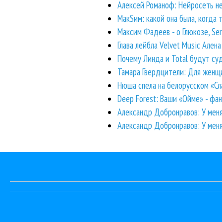
Алексей Романоф: Нейросеть не
МакSим: какой она была, когда 
Максим Фадеев - о Глюкозе, Ser
Глава лейбла Velvet Music Ален
Почему Линда и Total будут с
Тамара Гвердцители: Для женщ
Нюша спела на белорусском «Сл
Deep Forest: Ваши «Ойме» - фа
Александр Добронравов: У меня 
Александр Добронравов: У меня