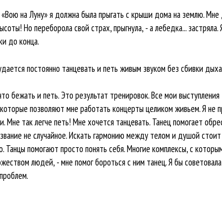
а «Вою на Луну» я должна была прыгать с крыши дома на землю. Мне
ысоты! Но переборола свой страх, прыгнула, - а лебедка... застряла.
ки до конца.
дается постоянно танцевать и петь живым звуком без сбивки дыха
что бежать и петь. Это результат тренировок. Все мои выступления 
 которые позволяют мне работать концерты целиком живьем. Я не пр
 Мне так легче петь! Мне хочется танцевать. Танец помогает обре
азвание не случайное. Искать гармонию между телом и душой стои
о. Танцы помогают просто понять себя. Многие комплексы, с которы
жеством людей, - мне помог бороться с ним танец. Я бы советовал
проблем.