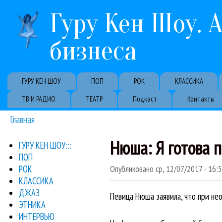
Гуру Кен Шоу. 
бизнеса
Primary links
ГУРУ КЕН ШОУ
ПОП
РОК
КЛАССИКА
ТВ И РАДИО
ТЕАТР
Подкаст
Контакты
Главная
Вы здесь
Нюша: Я готова п
ГУРУ КЕН ШОУ:::
ПОП
РОК
Опубликовано
ср, 12/07/2017 - 16:
КЛАССИКА
ДЖАЗ
Певица Нюша заявила, что при не
ЭТНИКА
ИНТЕРВЬЮ