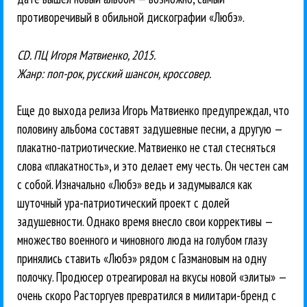
противоречивый в обильной дискографии «Любэ».
CD. ПЦ Игоря Матвиенко, 2015.
Жанр: поп-рок, русский шансон, кроссовер.
Еще до выхода релиза Игорь Матвиенко предупреждал, что
половину альбома составят задушевные песни, а другую —
плакатно-патриотические. Матвиенко не стал стесняться
слова «плакатность», и это делает ему честь. Он честен сам
с собой. Изначально «Любэ» ведь и задумывался как
шуточный ура-патриотический проект с долей
задушевности. Однако время внесло свои коррективы —
множество военного и чиновного люда на голубом глазу
принялись ставить «Любэ» рядом с Газмановым на одну
полочку. Продюсер отреагировал на вкусы новой «элиты» —
очень скоро Расторгуев превратился в милитари-бренд с