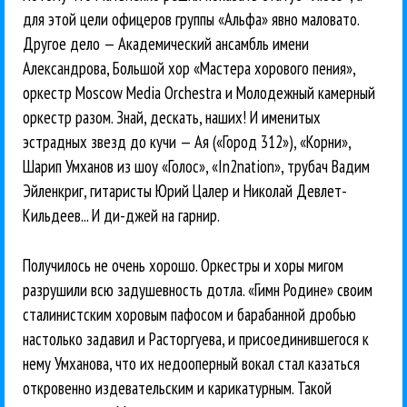
для этой цели офицеров группы «Альфа» явно маловато.
Другое дело — Академический ансамбль имени
Александрова, Большой хор «Мастера хорового пения»,
оркестр Moscow Media Orchestra и Молодежный камерный
оркестр разом. Знай, дескать, наших! И именитых
эстрадных звезд до кучи — Ая («Город 312»), «Корни»,
Шарип Умханов из шоу «Голос», «In2nation», трубач Вадим
Эйленкриг, гитаристы Юрий Цалер и Николай Девлет-
Кильдеев... И ди-джей на гарнир.
Получилось не очень хорошо. Оркестры и хоры мигом
разрушили всю задушевность дотла. «Гимн Родине» своим
сталинистским хоровым пафосом и барабанной дробью
настолько задавил и Расторгуева, и присоединившегося к
нему Умханова, что их недооперный вокал стал казаться
откровенно издевательским и карикатурным. Такой