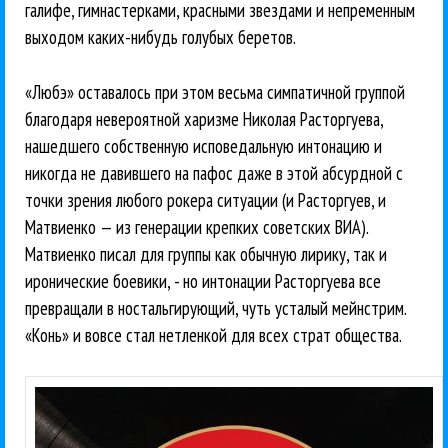
галифе, гимнастерками, красными звездами и непременным
выходом каких-нибудь голубых беретов.
«Любэ» оставалось при этом весьма симпатичной группой
благодаря невероятной харизме Николая Расторгуева,
нашедшего собственную исповедальную интонацию и
никогда не давившего на пафос даже в этой абсурдной с
точки зрения любого рокера ситуации (и Расторгуев, и
Матвиенко — из генерации крепких советских ВИА).
Матвиенко писал для группы как обычную лирику, так и
иронические боевики, - но интонации Расторгуева все
превращали в ностальгирующий, чуть усталый мейнстрим.
«Конь» и вовсе стал нетленкой для всех страт общества.