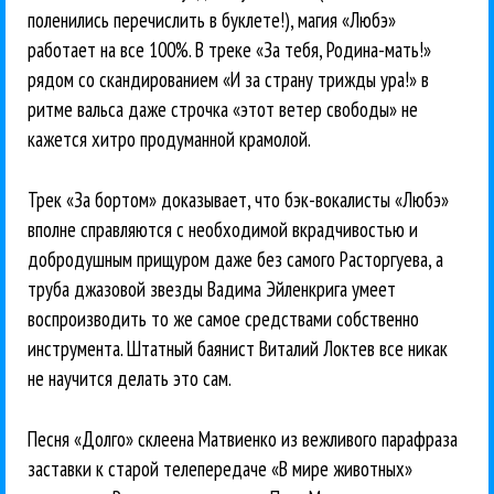
поленились перечислить в буклете!), магия «Любэ»
работает на все 100%. В треке «За тебя, Родина-мать!»
рядом со скандированием «И за страну трижды ура!» в
ритме вальса даже строчка «этот ветер свободы» не
кажется хитро продуманной крамолой.
Трек «За бортом» доказывает, что бэк-вокалисты «Любэ»
вполне справляются с необходимой вкрадчивостью и
добродушным прищуром даже без самого Расторгуева, а
труба джазовой звезды Вадима Эйленкрига умеет
воспроизводить то же самое средствами собственно
инструмента. Штатный баянист Виталий Локтев все никак
не научится делать это сам.
Песня «Долго» склеена Матвиенко из вежливого парафраза
заставки к старой телепередаче «В мире животных»