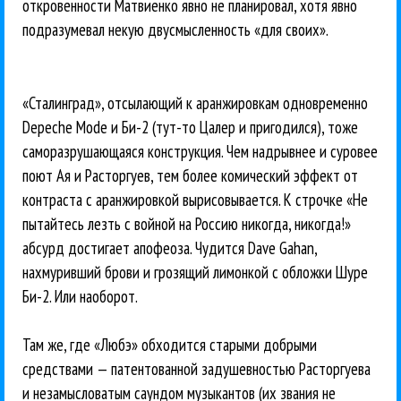
откровенности Матвиенко явно не планировал, хотя явно
подразумевал некую двусмысленность «для своих».
«Сталинград», отсылающий к аранжировкам одновременно
Depeche Mode и Би-2 (тут-то Цалер и пригодился), тоже
саморазрушающаяся конструкция. Чем надрывнее и суровее
поют Ая и Расторгуев, тем более комический эффект от
контраста с аранжировкой вырисовывается. К строчке «Не
пытайтесь лезть с войной на Россию никогда, никогда!»
абсурд достигает апофеоза. Чудится Dave Gahan,
нахмуривший брови и грозящий лимонкой с обложки Шуре
Би-2. Или наоборот.
Там же, где «Любэ» обходится старыми добрыми
средствами — патентованной задушевностью Расторгуева
и незамысловатым саундом музыкантов (их звания не