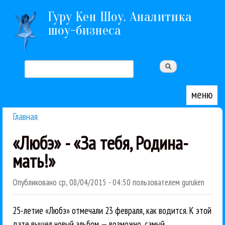
Перейти к основному содержанию
Гуру Кен Шоу. Аналитика
шоу-бизнеса
Поиск
Форма поиска
меню
Главная
Вы здесь
«Любэ» - «За тебя, Родина-
мать!»
Опубликовано
ср, 08/04/2015 - 04:50
пользователем
guruken
25-летие «Любэ» отмечали 23 февраля, как водится. К этой
дате вышел новый альбом — возможно, самый