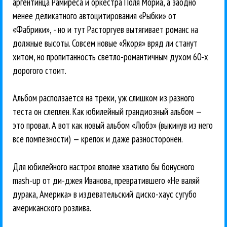
аргентинца Рамиреса и оркестра Поля Мориа, а заодно
менее деликатного автоцитирования «Рыбки» от
«Фабрики», - но и тут Расторгуев вытягивает романс на
должные высоты. Совсем новые «Якоря» вряд ли станут
хитом, но пропитанность светло-романтичным духом 60-х
дорогого стоит.
Альбом расползается на треки, уж слишком из разного
теста он слеплен. Как юбилейный грандиозный альбом —
это провал. А вот как новый альбом «Любэ» (выкинув из него
все помпезности) — крепок и даже разносторонен.
Для юбилейного настроя вполне хватило бы бонусного
mash-up от ди-джея Иванова, превратившего «Не валяй
дурака, Америка» в издевательский диско-хаус сугубо
американского розлива.