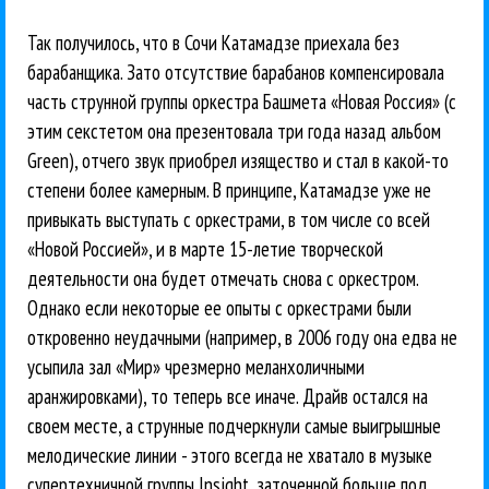
Так получилось, что в Сочи Катамадзе приехала без
барабанщика. Зато отсутствие барабанов компенсировала
часть струнной группы оркестра Башмета «Новая Россия» (с
этим секстетом она презентовала три года назад альбом
Green), отчего звук приобрел изящество и стал в какой-то
степени более камерным. В принципе, Катамадзе уже не
привыкать выступать с оркестрами, в том числе со всей
«Новой Россией», и в марте 15-летие творческой
деятельности она будет отмечать снова с оркестром.
Однако если некоторые ее опыты с оркестрами были
откровенно неудачными (например, в 2006 году она едва не
усыпила зал «Мир» чрезмерно меланхоличными
аранжировками), то теперь все иначе. Драйв остался на
своем месте, а струнные подчеркнули самые выигрышные
мелодические линии - этого всегда не хватало в музыке
супертехничной группы Insight, заточенной больше под