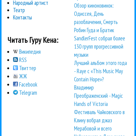
Народный артист
Обзор киноновинок:
Театр
Одиссея, День
Контакты
разоблачения, Смерть
Робин Гуда и Братик
SandlerFest собрал более
Читать Гуру Кена:
130 групп прогрессивной
Википедия
музыки
RSS
Лучший альбом этого года
Твиттер
- Raye с «This Music May
ЖЖ
Contain Hope»?
Facebook
Владимир
Telegram
Преображенский - Magic
Hands of Victoria
Фестиваль Чайковского в
Клину вобрал джаз
Мерабовой и всего