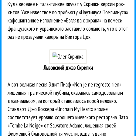
Куда веселее и талантливее звучат у Скрипки версии рок-
хитов. Уже известное по трибьюту «Наутилуса Помпилиуса»
кафешантанное исполнение «Взгляда с экрана» на помеси
французского и украинского заставило сожалеть, что в этот
раз не прозвучали каверы на Виктора Цоя.
Львовский джаз Скрипки
А вот великая песня Эдит Пиаф «Non je ne regrette rien»,
лишенная трагической глубины, оказалась самодовольным
джаз-вальсом, за который становилось порой неловко.
Стандарт Джо Коккера «Unchain My Heart» вполне
соответствует уровню хорошего киевского ресторана. Зато
«Tombe La Neige» от Salvatore Adamo, лишенная своей
фирменной благородной тягучести, вдруг удачно