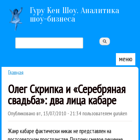
Перейти к основному содержанию
Гуру Кен Шоу. Аналитика
шоу-бизнеса
Поиск
Форма поиска
меню
Главная
Вы здесь
Олег Скрипка и «Серебряная
свадьба»: два лица кабаре
Опубликовано
вт, 13/07/2010 - 21:34
пользователем
guruken
Жанр кабаре фактически никак не представлен на
постсоветском пространстве. Поэтому смелое решение