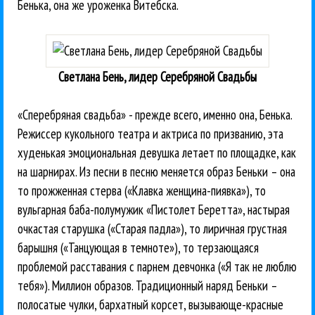
Бенька, она же уроженка Витебска.
Светлана Бень, лидер Серебряной Свадьбы
«Сперебряная свадьба» - прежде всего, именно она, Бенька.
Режиссер кукольного театра и актриса по призванию, эта
худенькая эмоциональная девушка летает по площадке, как
на шарнирах. Из песни в песню меняется образ Беньки – она
то прожженная стерва («Клавка женщина-пиявка»), то
вульгарная баба-полумужик «Пистолет Беретта», настырая
очкастая старушка («Старая падла»), то лиричная грустная
барышня («Танцующая в темноте»), то терзающаяся
проблемой расставания с парнем девчонка («Я так не люблю
тебя»). Миллион образов. Традиционный наряд Беньки –
полосатые чулки, бархатный корсет, вызывающе-красные