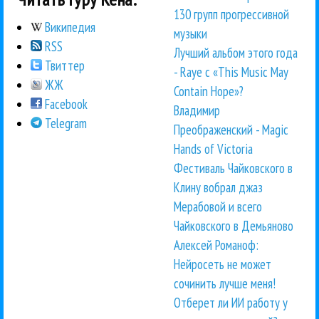
130 групп прогрессивной
Википедия
музыки
RSS
Лучший альбом этого года
Твиттер
- Raye с «This Music May
ЖЖ
Contain Hope»?
Facebook
Владимир
Telegram
Преображенский - Magic
Hands of Victoria
Фестиваль Чайковского в
Клину вобрал джаз
Мерабовой и всего
Чайковского в Демьяново
Алексей Романоф:
Нейросеть не может
сочинить лучше меня!
Отберет ли ИИ работу у