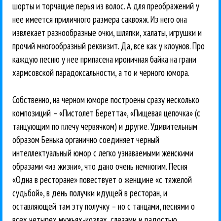
шорты и торчащие перья из волос. А для преображений у
нее имеется приличного размера саквояж. Из него она
извлекает разнообразные очки, шляпки, халаты, игрушки и
прочий многообразный реквизит. Да, все как у клоунов. Про
каждую песню у нее припасена ироничная байка на грани
хармсовской парадоксальности, а то и черного юмора.
Собственно, на черном юморе построены сразу несколько
композиций – «Пистолет Беретта», «Пищевая цепочка» (с
танцующим по плечу червячком) и другие. Удивительным
образом Бенька органично соединяет черный
интеллектуальный юмор с легко узнаваемыми женскими
образами «из жизни», что дано очень немногим. Песня
«Одна в ресторане» повествует о женщине «с тяжелой
судьбой», в день получки идущей в ресторан, и
оставляющей там эту получку – но с танцами, песнями о
всех четырех мужьях-козлах, слезами и радостью.