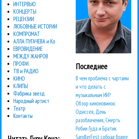
ИНТЕРВЬЮ
КОНЦЕРТЫ
РЕЦЕНЗИИ
ЛЮБОВНЫЕ ИСТОРИИ
КОМПРОМАТ
АЛЛА ПУГАЧЕВА и Ко
ЕВРОВИДЕНИЕ
МЕЖДУ ЖАНРОВ
ПРОФИ
Последнее
ТВ и РАДИО
В чем проблема с чартами
КИНО
КЛИПЫ
и что делать с
Фабрика звезд
музыкальным ИИ?
Народный артист
Обзор киноновинок:
Театр
Одиссея, День
Контакты
разоблачения, Смерть
Робин Гуда и Братик
SandlerFest собрал более
Читать Гуру Кена: