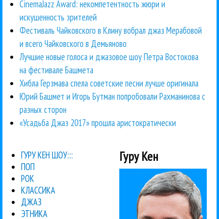
CinemaJazz Award: некомпетентность жюри и
искушенность зрителей
Фестиваль Чайковского в Клину вобрал джаз Мерабовой
и всего Чайковского в Демьяново
Лучшие новые голоса и джазовое шоу Петра Востокова
на фестивале Башмета
Хибла Герзмава спела советские песни лучше оригинала
Юрий Башмет и Игорь Бутман попробовали Рахманинова с
разных сторон
«Усадьба Джаз 2017» прошла аристократически
Гуру Кен
ГУРУ КЕН ШОУ:::
ПОП
РОК
КЛАССИКА
ДЖАЗ
ЭТНИКА