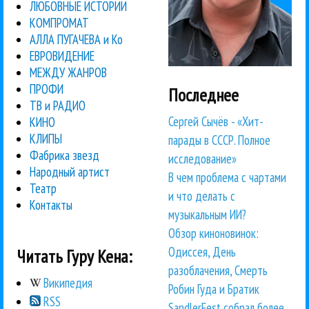
ЛЮБОВНЫЕ ИСТОРИИ
КОМПРОМАТ
АЛЛА ПУГАЧЕВА и Ко
ЕВРОВИДЕНИЕ
МЕЖДУ ЖАНРОВ
ПРОФИ
Последнее
ТВ и РАДИО
Сергей Сычёв - «Хит-
КИНО
КЛИПЫ
парады в СССР. Полное
Фабрика звезд
исследование»
Народный артист
В чем проблема с чартами
Театр
и что делать с
Контакты
музыкальным ИИ?
Обзор киноновинок:
Одиссея, День
Читать Гуру Кена:
разоблачения, Смерть
Википедия
Робин Гуда и Братик
RSS
SandlerFest собрал более