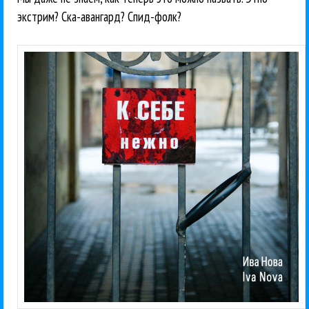
экстрим? Ска-авангард? Спид-фолк?