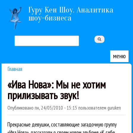
Перейти к основному содержанию
Гуру Кен Шоу. Аналитика
шоу-бизнеса
Поиск
Форма поиска
меню
Главная
Вы здесь
«Ива Нова»: Мы не хотим
прилизывать звук!
Опубликовано
пн, 24/05/2010 - 15:15
пользователем
guruken
Прекрасные девушки, составляющие загадочную группу
«Ива Нова», рассказали о своем новом альбоме «К себе