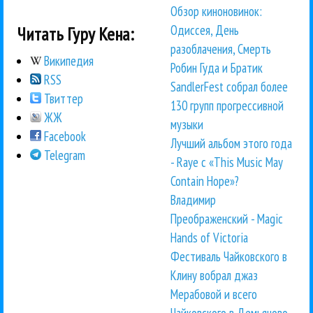
Обзор киноновинок:
Одиссея, День
Читать Гуру Кена:
разоблачения, Смерть
Википедия
Робин Гуда и Братик
RSS
SandlerFest собрал более
Твиттер
130 групп прогрессивной
ЖЖ
музыки
Facebook
Лучший альбом этого года
Telegram
- Raye с «This Music May
Contain Hope»?
Владимир
Преображенский - Magic
Hands of Victoria
Фестиваль Чайковского в
Клину вобрал джаз
Мерабовой и всего
Чайковского в Демьяново