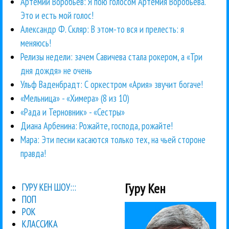
Артемий Воробьев: Я пою голосом Артемия Воробьева.
Это и есть мой голос!
Александр Ф. Скляр: В этом-то вся и прелесть: я
меняюсь!
Релизы недели: зачем Савичева стала рокером, а «Три
дня дождя» не очень
Ульф Ваденбрадт: С оркестром «Ария» звучит богаче!
«Мельница» - «Химера» (8 из 10)
«Рада и Терновник» - «Сестры»
Диана Арбенина: Рожайте, господа, рожайте!
Мара: Эти песни касаются только тех, на чьей стороне
правда!
Гуру Кен
ГУРУ КЕН ШОУ:::
ПОП
РОК
КЛАССИКА