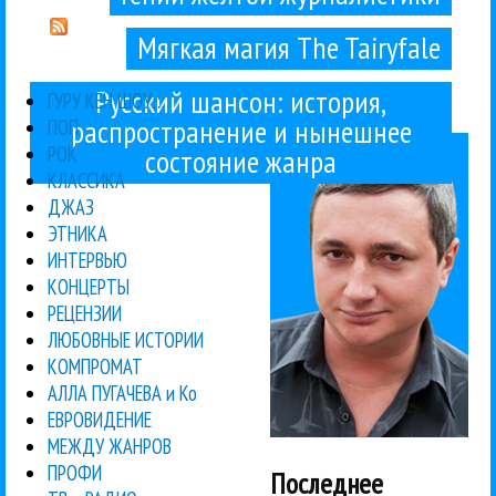
Мягкая магия The Tairyfale
Русский шансон: история,
Гуру Кен
ГУРУ КЕН ШОУ:::
распространение и нынешнее
ПОП
РОК
состояние жанра
КЛАССИКА
ДЖАЗ
ЭТНИКА
ИНТЕРВЬЮ
КОНЦЕРТЫ
РЕЦЕНЗИИ
ЛЮБОВНЫЕ ИСТОРИИ
КОМПРОМАТ
АЛЛА ПУГАЧЕВА и Ко
ЕВРОВИДЕНИЕ
МЕЖДУ ЖАНРОВ
ПРОФИ
Последнее