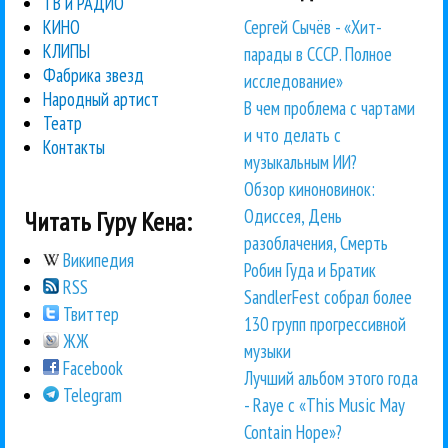
ТВ и РАДИО
Сергей Сычёв - «Хит-
КИНО
КЛИПЫ
парады в СССР. Полное
Фабрика звезд
исследование»
Народный артист
В чем проблема с чартами
Театр
и что делать с
Контакты
музыкальным ИИ?
Обзор киноновинок:
Одиссея, День
Читать Гуру Кена:
разоблачения, Смерть
Википедия
Робин Гуда и Братик
RSS
SandlerFest собрал более
Твиттер
130 групп прогрессивной
ЖЖ
музыки
Facebook
Лучший альбом этого года
Telegram
- Raye с «This Music May
Contain Hope»?