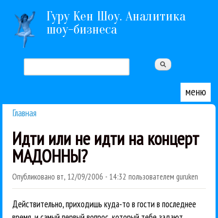
Перейти к основному содержанию
Гуру Кен Шоу. Аналитика
шоу-бизнеса
Поиск
Форма поиска
меню
Главная
Вы здесь
Идти или не идти на концерт
МАДОННЫ?
Опубликовано
вт, 12/09/2006 - 14:32
пользователем
guruken
Действительно, приходишь куда-то в гости в последнее
время, и самый первый вопрос, который тебе задают