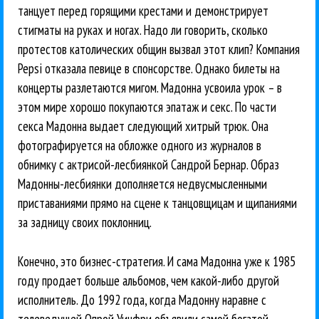
танцует перед горящими крестами и демонстрирует
стигматы на руках и ногах. Надо ли говорить, сколько
протестов католических общин вызвал этот клип? Компания
Pepsi отказала певице в спонсорстве. Однако билеты на
концерты разлетаются мигом. Мадонна усвоила урок – в
этом мире хорошо покупаются эпатаж и секс. По части
секса Мадонна выдает следующий хитрый трюк. Она
фотографируется на обложке одного из журналов в
обнимку с актрисой-лесбиянкой Сандрой Бернар. Образ
Мадонны-лесбиянки дополняется недвусмысленными
приставаниями прямо на сцене к танцовщицам и щипаниями
за задницу своих поклонниц.
Конечно, это бизнес-стратегия. И сама Мадонна уже к 1985
году продает больше альбомов, чем какой-либо другой
исполнитель. До 1992 года, когда Мадонну наравне с
телеведущей Опрой Уинфри объявили самой богатой