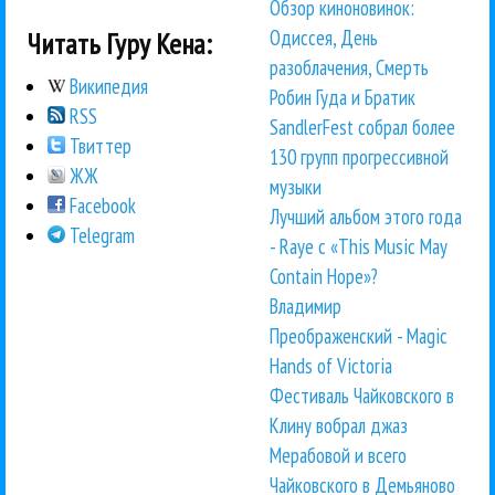
Обзор киноновинок:
Одиссея, День
Читать Гуру Кена:
разоблачения, Смерть
Википедия
Робин Гуда и Братик
RSS
SandlerFest собрал более
Твиттер
130 групп прогрессивной
ЖЖ
музыки
Facebook
Лучший альбом этого года
Telegram
- Raye с «This Music May
Contain Hope»?
Владимир
Преображенский - Magic
Hands of Victoria
Фестиваль Чайковского в
Клину вобрал джаз
Мерабовой и всего
Чайковского в Демьяново