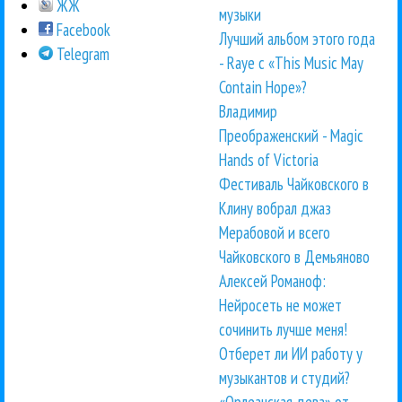
ЖЖ
музыки
Facebook
Лучший альбом этого года
Telegram
- Raye с «This Music May
Contain Hope»?
Владимир
Преображенский - Magic
Hands of Victoria
Фестиваль Чайковского в
Клину вобрал джаз
Мерабовой и всего
Чайковского в Демьяново
Алексей Романоф:
Нейросеть не может
сочинить лучше меня!
Отберет ли ИИ работу у
музыкантов и студий?
«Орлеанская дева» от