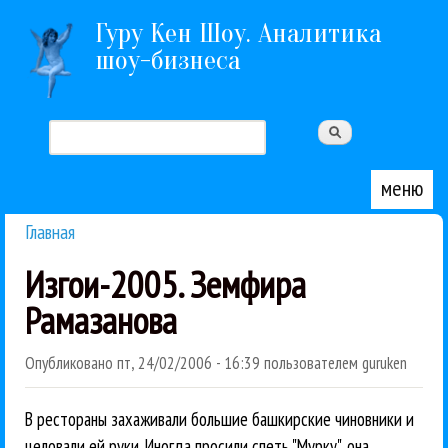
Перейти к основному содержанию
Гуру Кен Шоу. Аналитика
шоу-бизнеса
Поиск
Форма поиска
меню
Главная
Вы здесь
Изгои-2005. Земфира
Рамазанова
Опубликовано
пт, 24/02/2006 - 16:39
пользователем
guruken
В рестораны захаживали большие башкирские чиновники и
целовали ей руки. Иногда просили спеть "Мурку", она