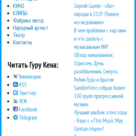
Сергей Сычёв - «Хит-
КИНО
КЛИПЫ
парады в СССР. Полное
Фабрика звезд
исследование»
Народный артист
В чем проблема с чартами
Театр
и что делать с
Контакты
музыкальным ИИ?
Обзор киноновинок:
Одиссея, День
Читать Гуру Кена:
разоблачения, Смерть
Википедия
Робин Гуда и Братик
RSS
SandlerFest собрал более
Твиттер
130 групп прогрессивной
ЖЖ
музыки
Facebook
Лучший альбом этого года
Telegram
- Raye с «This Music May
Contain Hope»?