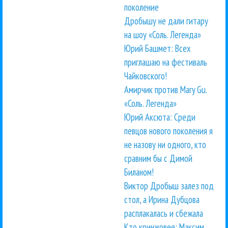
поколение
Дробышу не дали гитару
на шоу «Соль. Легенда»
Юрий Башмет: Всех
приглашаю на фестиваль
Чайковского!
Амирчик против Mary Gu.
«Соль. Легенда»
Юрий Аксюта: Среди
певцов нового поколения я
не назову ни одного, кто
сравним бы с Димой
Биланом!
Виктор Дробыш залез под
стол, а Ирина Дубцова
расплакалась и сбежала
Кто кринжовее: Максим