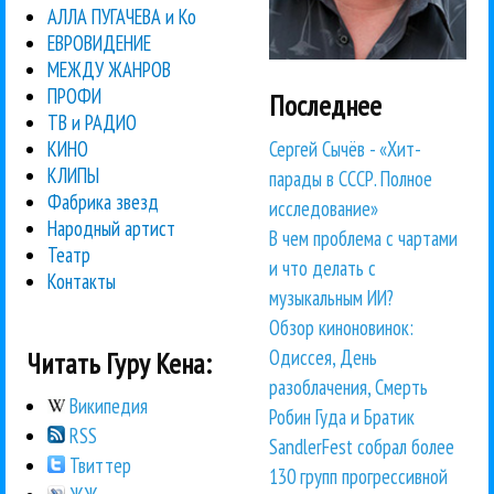
АЛЛА ПУГАЧЕВА и Ко
ЕВРОВИДЕНИЕ
МЕЖДУ ЖАНРОВ
ПРОФИ
Последнее
ТВ и РАДИО
Сергей Сычёв - «Хит-
КИНО
КЛИПЫ
парады в СССР. Полное
Фабрика звезд
исследование»
Народный артист
В чем проблема с чартами
Театр
и что делать с
Контакты
музыкальным ИИ?
Обзор киноновинок:
Одиссея, День
Читать Гуру Кена:
разоблачения, Смерть
Википедия
Робин Гуда и Братик
RSS
SandlerFest собрал более
Твиттер
130 групп прогрессивной