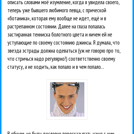
описать словами моё изумление, когда я увидела своего,
теперь уже бывшего любимого певца, с прической
«ботаника», которая ему вообще не идет, ещё и в
растрепанном состоянии. Далее на глаза попалась
застиранная тенниска болотного цвета и ничем ей не
уступающие по своему состоянию джинсы. Я думала, что
звезда эстрады должна одеваться (уж не говорю про то,
что стричься надо регулярно!) соответственно своему
статусу, а не ходить, как попало и в чем попало…
В общем, не буду дословно пересказывать наше с ним