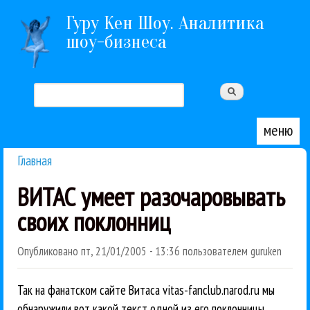
Перейти к основному содержанию
Гуру Кен Шоу. Аналитика
шоу-бизнеса
Поиск
Форма поиска
меню
Главная
Вы здесь
ВИТАС умеет разочаровывать
своих поклонниц
Опубликовано
пт, 21/01/2005 - 13:36
пользователем
guruken
Так на фанатском сайте Витаса vitas-fanclub.narod.ru мы
обнаружили вот какой текст одной из его поклонницы.