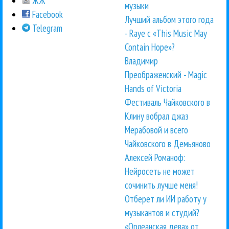
ЖЖ
музыки
Facebook
Лучший альбом этого года
Telegram
- Raye с «This Music May
Contain Hope»?
Владимир
Преображенский - Magic
Hands of Victoria
Фестиваль Чайковского в
Клину вобрал джаз
Мерабовой и всего
Чайковского в Демьяново
Алексей Романоф:
Нейросеть не может
сочинить лучше меня!
Отберет ли ИИ работу у
музыкантов и студий?
«Орлеанская дева» от