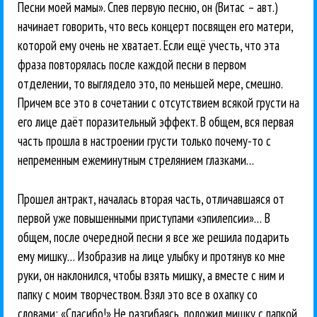
Песни моей мамы». Спев первую песню, он (Витас – авт.)
начинает говорить, что весь концерт посвящен его матери,
которой ему очень не хватает. Если ещё учесть, что эта
фраза повторялась после каждой песни в первом
отделении, то выглядело это, по меньшей мере, смешно.
Причем все это в сочетании с отсутствием всякой грусти на
его лице даёт поразительный эффект. В общем, вся первая
часть прошла в настроении грусти только почему-то с
непременным ежеминутным стрелянием глазками…
Прошел антракт, началась вторая часть, отличавшаяся от
первой уже повышенными приступами «эпилепсии»… В
общем, после очередной песни я все же решила подарить
ему мишку… Изобразив на лице улыбку и протянув ко мне
руки, он наклонился, чтобы взять мишку, а вместе с ним и
папку с моим творчеством. Взял это все в охапку со
словами: «Спасибо!» Не разгибаясь, положил мишку с папкой