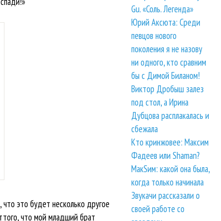
сспади!»
Gu. «Соль. Легенда»
Юрий Аксюта: Среди
певцов нового
поколения я не назову
ни одного, кто сравним
бы с Димой Биланом!
Виктор Дробыш залез
под стол, а Ирина
Дубцова расплакалась и
сбежала
Кто кринжовее: Максим
Фадеев или Shaman?
МакSим: какой она была,
когда только начинала
Звукачи рассказали о
а, что это будет несколько другое
своей работе со
оттого, что мой младший брат