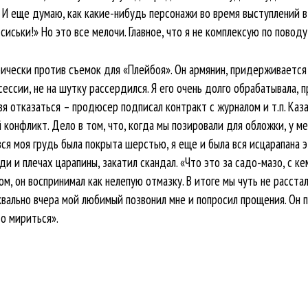
 И еще думаю, как какие-нибудь персонажи во время выступлений 
сиськи!» Но это все мелочи. Главное, что я не комплексую по повод
ически против съемок для «Плейбоя». Он армянин, придерживается 
ессии, не на шутку рассердился. Я его очень долго обрабатывала,
зя отказаться – продюсер подписал контракт с журналом и т.п. Каза
й конфликт. Дело в том, что, когда мы позировали для обложки, у м
 вся моя грудь была покрыта шерстью, я еще и была вся исцарапана
и и плечах царапины, закатил скандал. «Что это за садо-мазо, с кем
ом, он воспринимал как нелепую отмазку. В итоге мы чуть не расста
квально вчера мой любимый позвонил мне и попросил прощения. Он по
до мириться».