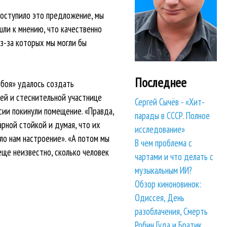
поступило это предложение, мы
шли к мнению, что качественно
из-за которых мы могли бы
Последнее
боя» удалось создать
ей и стеснительной участнице
Сергей Сычёв - «Хит-
сии покинули помещение. «Правда,
парады в СССР. Полное
рной стойкой и думая, что их
исследование»
ало нам настроение». «А потом мы
В чем проблема с
еще неизвестно, сколько человек
чартами и что делать с
музыкальным ИИ?
Обзор киноновинок:
Одиссея, День
разоблачения, Смерть
Робин Гуда и Братик