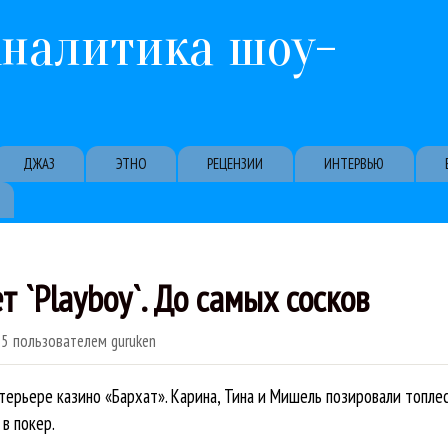
Перейти к основному содержанию
Аналитика шоу-
ДЖАЗ
ЭТНО
РЕЦЕНЗИИ
ИНТЕРВЬЮ
 `Playboy`. До самых сосков
35
пользователем
guruken
ерьере казино «Бархат». Карина, Тина и Мишель позировали топлес
в покер.