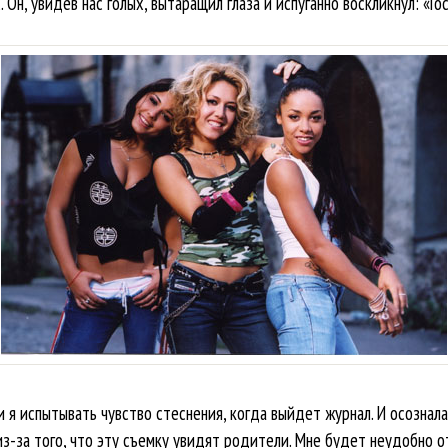
 Он, увидев нас голых, вытаращил глаза и испуганно воскликнул: «Го
ли я испытывать чувство стеснения, когда выйдет журнал. И осознал
из-за того, что эту съемку увидят родители. Мне будет неудобно 