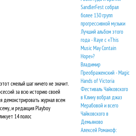
SandlerFest собрал
более 130 групп
прогрессивной музыки
Лучший альбом этого
года - Raye с «This
Music May Contain
Hope»?
Владимир
Преображенский - Magic
Hands of Victoria
этот смелый шаг ничего не значит.
Фестиваль Чайковского
осессий за всю историю своей
в Клину вобрал джаз
ния демонстрировать журнал всем
Мерабовой и всего
сему, и редакция Playboy
Чайковского в
ликует 14 полос
Демьяново
Алексей Романоф: