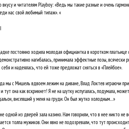
о вкусу и читателям Playboy: «Ведь мы такие разные и очень гармон
ди нас свой любимый типаж». «
Ы
щадке постоянно ходила молодая официантка в коротком платьице с
 демонстративно нагибалась, принимала эффектные позы, всячески 
ь себя и надеялась, что ей тоже предложат сняться в «Плейбое».
гда мы с Мишель вдвоем лежим на диване, Влад Локтев играючи прик
и тут она как вскрикнет! Я не на шутку испугалась, подумала, может
льон, висевший у меня на груди. Он был жутко холодным…»
не одной из дверей зала казино. Нам говорили, что в нее никто не 
вается толпа мужиков. Они явно не подозревали, что тут происходи