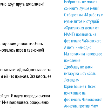
Нейросеть не может
ично друг друга дополняем!
сочинить лучше меня!
Отберет ли ИИ работу у
музыкантов и студий?
«Орлеанская дева» от
МАМТа появилась на
фестивале Чайковского
 глубоким декольте. Очень
А петь - немодно
рисовалась перед съемочной
Мы попали на непоющее
поколение
Дробышу не дали
азал мне: «Давай, возьми ее за
гитару на шоу «Соль.
 я ей что прижала. Оказалось, ее
Легенда»
Юрий Башмет: Всех
приглашаю на
войдет. И вдруг посреди съемки
фестиваль Чайковского!
т. Мне понравилась совершенно
Амирчик против Mary