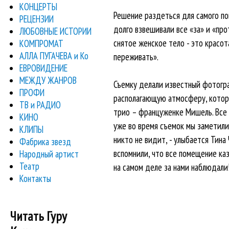
КОНЦЕРТЫ
Решение раздеться для самого по
РЕЦЕНЗИИ
долго взвешивали все «за» и «про
ЛЮБОВНЫЕ ИСТОРИИ
снятое женское тело - это красот
КОМПРОМАТ
АЛЛА ПУГАЧЕВА и Ко
переживать».
ЕВРОВИДЕНИЕ
МЕЖДУ ЖАНРОВ
Съемку делали известный фотогр
ПРОФИ
располагающую атмосферу, котор
ТВ и РАДИО
трио – француженке Мишель. Все 
КИНО
уже во время съемок мы заметили
КЛИПЫ
никто не видит, - улыбается Тина 
Фабрика звезд
вспомнили, что все помещение каз
Народный артист
Театр
на самом деле за нами наблюдали
Контакты
Читать Гуру