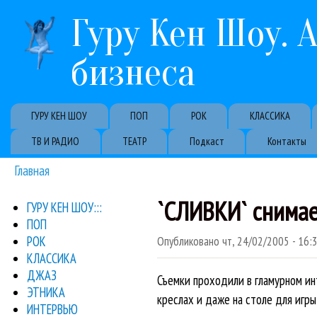
Гуру Кен Шоу. 
бизнеса
Primary links
ГУРУ КЕН ШОУ
ПОП
РОК
КЛАССИКА
ТВ И РАДИО
ТЕАТР
Подкаст
Контакты
Главная
Вы здесь
`СЛИВКИ` снимает
ГУРУ КЕН ШОУ:::
ПОП
РОК
Опубликовано
чт, 24/02/2005 - 16:
КЛАССИКА
ДЖАЗ
Съемки проходили в гламурном инт
ЭТНИКА
креслах и даже на столе для игры 
ИНТЕРВЬЮ