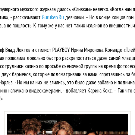
пулярного мужского журнала далось «Сливкам» нелегко. «Когда нам 
тив», - рассказывают
Guruken.Ru
девчонки. – Но в конце концов при
а, а не пошлость. К тому же у нас нет таких изъянов во внешности, 
аф Влад Локтев и стилист PLAYBOY Ирина Миронова. Команде «Плей
ая позволила довольно быстро раскрепоститься даже самой младш
сотрудники казино по просьбе съемочной группы на время фотосес
 двух барменов, которые подсматривали за нами, спрятавшись за ба
Чарльз. - Но мы на них не злились, это было даже забавно и подним
ино напичкано видеокамерами, - добавляет Карина Кокс. – Так что 
!»