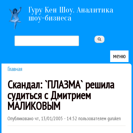
Перейти к основному содержанию
Гуру Кен Шоу. Аналитика
шоу-бизнеса
Поиск
Форма поиска
меню
Главная
Вы здесь
Скандал: `ПЛАЗМА` решила
судиться с Дмитрием
МАЛИКОВЫМ
Опубликовано
чт, 13/01/2005 - 14:52
пользователем
guruken