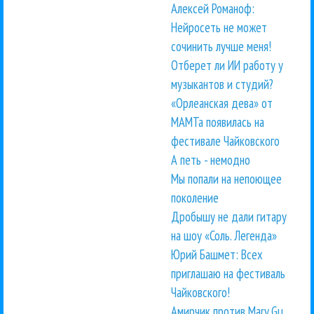
Алексей Романоф:
Нейросеть не может
сочинить лучше меня!
Отберет ли ИИ работу у
музыкантов и студий?
«Орлеанская дева» от
МАМТа появилась на
фестивале Чайковского
А петь - немодно
Мы попали на непоющее
поколение
Дробышу не дали гитару
на шоу «Соль. Легенда»
Юрий Башмет: Всех
приглашаю на фестиваль
Чайковского!
Амирчик против Mary Gu.