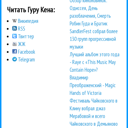
Обзор киноновинок:
Одиссея, День
Читать Гуру Кена:
разоблачения, Смерть
Википедия
Робин Гуда и Братик
RSS
SandlerFest собрал более
Твиттер
130 групп прогрессивной
ЖЖ
музыки
Facebook
Лучший альбом этого года
Telegram
- Raye с «This Music May
Contain Hope»?
Владимир
Преображенский - Magic
Hands of Victoria
Фестиваль Чайковского в
Клину вобрал джаз
Мерабовой и всего
Чайковского в Демьяново