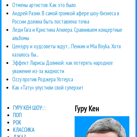
Отмены артистов. Как это было
Андрей Разин. В самой громкой афере шоу-бизнеса в
России должна быть поставлена точка
Леди Гага и Кристина Агилера. Сравниваем концертные
альбомы
Цензуру и худсоветы ждут... Пенкин и Mia Boyka. Хотя
казалось бы...
Эффект Ларисы Долиной: как потерять народное
уважение из-за жадности
Ozzy против Роджера Уотерса
Как «Тату» упустили свой суперхит
Гуру Кен
ГУРУ КЕН ШОУ:::
ПОП
РОК
КЛАССИКА
ДЖАЗ