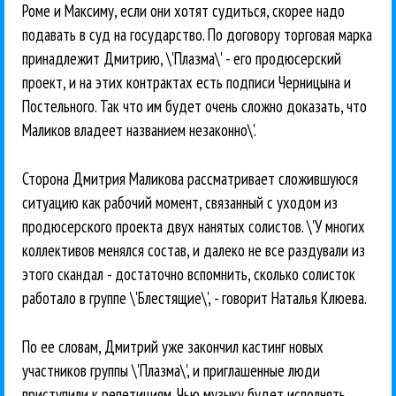
Роме и Максиму, если они хотят судиться, скорее надо
подавать в суд на государство. По договору торговая марка
принадлежит Дмитрию, \'Плазма\' - его продюсерский
проект, и на этих контрактах есть подписи Черницына и
Постельного. Так что им будет очень сложно доказать, что
Маликов владеет названием незаконно\'.
Сторона Дмитрия Маликова рассматривает сложившуюся
ситуацию как рабочий момент, связанный с уходом из
продюсерского проекта двух нанятых солистов. \'У многих
коллективов менялся состав, и далеко не все раздували из
этого скандал - достаточно вспомнить, сколько солисток
работало в группе \'Блестящие\', - говорит Наталья Клюева.
По ее словам, Дмитрий уже закончил кастинг новых
участников группы \'Плазма\', и приглашенные люди
приступили к репетициям. Чью музыку будет исполнять