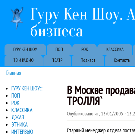
Гуру Кен Шоу. 
бизнеса
Primary links
ГУРУ КЕН ШОУ
ПОП
РОК
КЛАССИКА
ТВ И РАДИО
ТЕАТР
Подкаст
Контакты
Главная
Вы здесь
В Москве продав
ГУРУ КЕН ШОУ:::
ПОП
ТРОЛЛЯ`
РОК
КЛАССИКА
Опубликовано
чт, 13/01/2005 - 13:
ДЖАЗ
ЭТНИКА
Старший менеджер отдела поставо
ИНТЕРВЬЮ