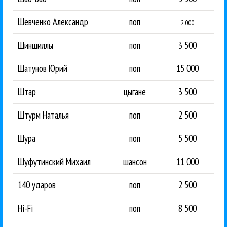
Шевченко Александр
поп
2 000
Шиншиллы
поп
3 500
Шатунов Юрий
поп
15 000
Штар
цыгане
3 500
Штурм Наталья
поп
2 500
Шура
поп
5 500
Шуфутинский Михаил
шансон
11 000
140 ударов
поп
2 500
Hi-Fi
поп
8 500