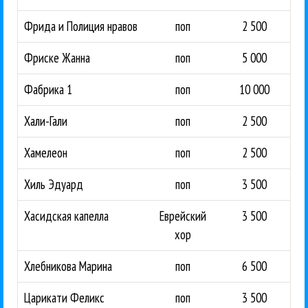
Фрида и Полиция нравов
поп
2 500
Фриске Жанна
поп
5 000
Фабрика 1
поп
10 000
Хали-Гали
поп
2 500
Хамелеон
поп
2 500
Хиль Эдуард
поп
3 500
Хасидская капелла
Еврейский
3 500
хор
Хлебникова Марина
поп
6 500
Царикати Феликс
поп
3 500