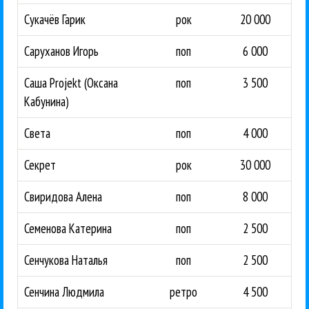
Сукачёв Гарик
рок
20 000
Саруханов Игорь
поп
6 000
Саша Projekt (Оксана
поп
3 500
Кабунина)
Света
поп
4 000
Секрет
рок
30 000
Свиридова Алена
поп
8 000
Семенова Катерина
поп
2 500
Сенчукова Наталья
поп
2 500
Сенчина Людмила
ретро
4 500