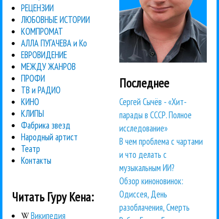
РЕЦЕНЗИИ
ЛЮБОВНЫЕ ИСТОРИИ
КОМПРОМАТ
АЛЛА ПУГАЧЕВА и Ко
ЕВРОВИДЕНИЕ
МЕЖДУ ЖАНРОВ
ПРОФИ
Последнее
ТВ и РАДИО
Сергей Сычёв - «Хит-
КИНО
КЛИПЫ
парады в СССР. Полное
Фабрика звезд
исследование»
Народный артист
В чем проблема с чартами
Театр
и что делать с
Контакты
музыкальным ИИ?
Обзор киноновинок:
Одиссея, День
Читать Гуру Кена:
разоблачения, Смерть
Википедия