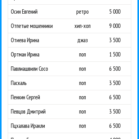
Осин Евгений
ретро
5 000
Отпетые мошенники
хип-хоп
9 000
Отиева Ирина
джаз
3 500
Ортман Ирина
поп
1 500
Павлиашвили Сосо
поп
6 500
Паскаль
поп
3 500
Пенкин Сергей
поп
6 500
Певцов Дмитрий
поп
3 500
Пцхалава Иракли
поп
6 500