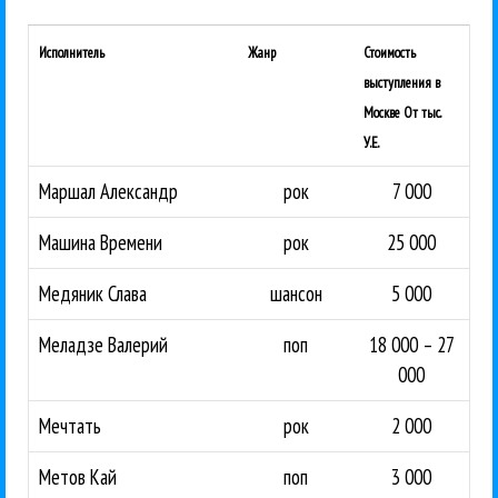
Исполнитель
Жанр
Стоимость
выступления в
Москве От тыс.
У.Е.
Маршал Александр
рок
7 000
Машина Времени
рок
25 000
Медяник Слава
шансон
5 000
Меладзе Валерий
поп
18 000 – 27
000
Мечтать
рок
2 000
Метов Кай
поп
3 000