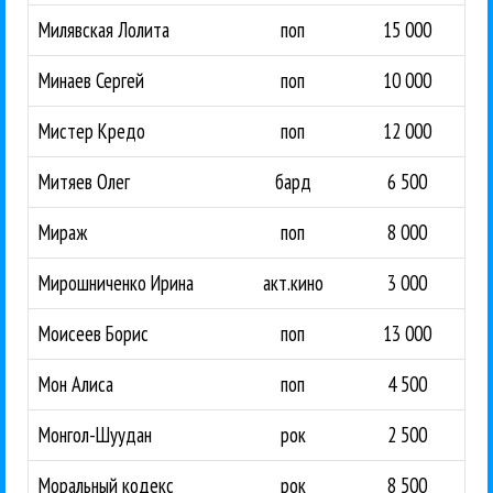
Милявская Лолита
поп
15 000
Минаев Сергей
поп
10 000
Мистер Кредо
поп
12 000
Митяев Олег
бард
6 500
Мираж
поп
8 000
Мирошниченко Ирина
акт.кино
3 000
Моисеев Борис
поп
13 000
Мон Алиса
поп
4 500
Монгол-Шуудан
рок
2 500
Моральный кодекс
рок
8 500