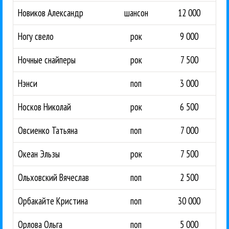
Новиков Александр
шансон
12 000
Ногу свело
рок
9 000
Ночные снайперы
рок
7 500
Нэнси
поп
3 000
Носков Николай
рок
6 500
Овсиенко Татьяна
поп
7 000
Океан Эльзы
рок
7 500
Ольховский Вячеслав
поп
2 500
Орбакайте Кристина
поп
30 000
Орлова Ольга
поп
5 000