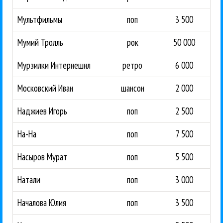
Мультфильмы
поп
3 500
Мумий Тролль
рок
50 000
Мурзилки Интернешнл
ретро
6 000
Московский Иван
шансон
2 000
Наджиев Игорь
поп
2 500
На-На
поп
7 500
Насыров Мурат
поп
5 500
Натали
поп
3 000
Началова Юлия
поп
3 500