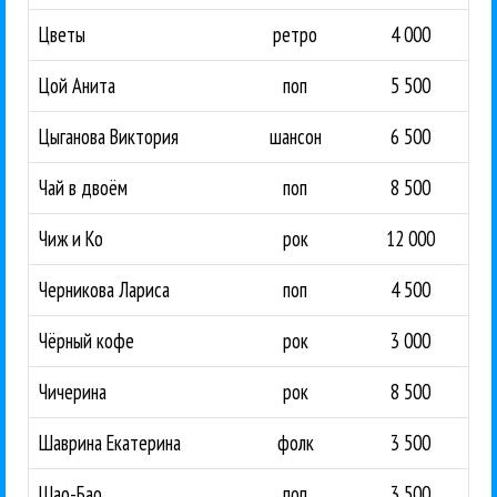
Цветы
ретро
4 000
Цой Анита
поп
5 500
Цыганова Виктория
шансон
6 500
Чай в двоём
поп
8 500
Чиж и Ко
рок
12 000
Черникова Лариса
поп
4 500
Чёрный кофе
рок
3 000
Чичерина
рок
8 500
Шаврина Екатерина
фолк
3 500
Шао-Бао
поп
3 500