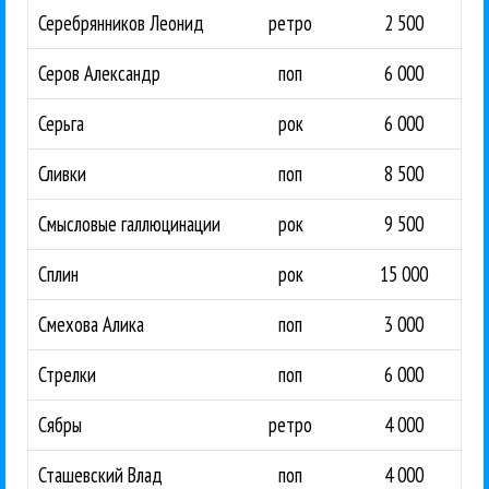
Серебрянников Леонид
ретро
2 500
Серов Александр
поп
6 000
Серьга
рок
6 000
Сливки
поп
8 500
Смысловые галлюцинации
рок
9 500
Сплин
рок
15 000
Смехова Алика
поп
3 000
Стрелки
поп
6 000
Сябры
ретро
4 000
Сташевский Влад
поп
4 000