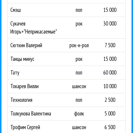
Смэш
поп
15 000
Сукачев
рок
30 000
Игорь+"Неприкасаемые"
Сюткин Валерий
рок-н-рол
7 500
Танцы минус
рок
15 000
Тату
поп
60 000
Токарев Вилли
шансон
10 000
Технология
поп
2 500
Толкунова Валентина
фолк
5 000
Трофим Сергей
шансон
6 500