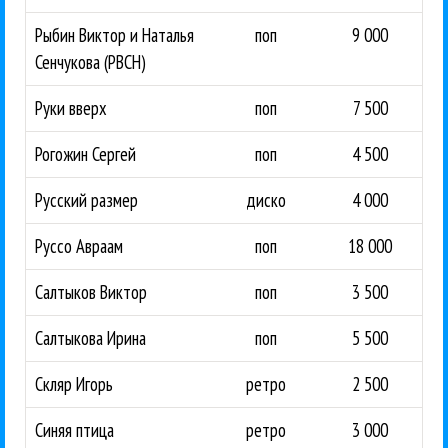
Рыбин Виктор и Наталья
поп
9 000
Сенчукова (РВСН)
Руки вверх
поп
7 500
Рогожин Сергей
поп
4 500
Русский размер
диско
4 000
Руссо Авраам
поп
18 000
Салтыков Виктор
поп
3 500
Салтыкова Ирина
поп
5 500
Скляр Игорь
ретро
2 500
Синяя птица
ретро
3 000