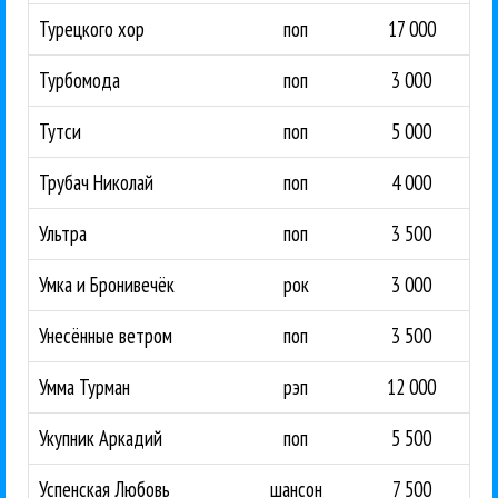
Турецкого хор
поп
17 000
Турбомода
поп
3 000
Тутси
поп
5 000
Трубач Николай
поп
4 000
Ультра
поп
3 500
Умка и Бронивечёк
рок
3 000
Унесённые ветром
поп
3 500
Умма Турман
рэп
12 000
Укупник Аркадий
поп
5 500
Успенская Любовь
шансон
7 500