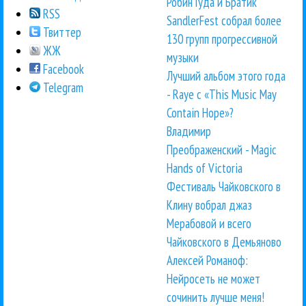
Робин Гуда и Братик
RSS
SandlerFest собрал более
Твиттер
130 групп прогрессивной
ЖЖ
музыки
Facebook
Лучший альбом этого года
Telegram
- Raye с «This Music May
Contain Hope»?
Владимир
Преображенский - Magic
Hands of Victoria
Фестиваль Чайковского в
Клину вобрал джаз
Мерабовой и всего
Чайковского в Демьяново
Алексей Романоф:
Нейросеть не может
сочинить лучше меня!