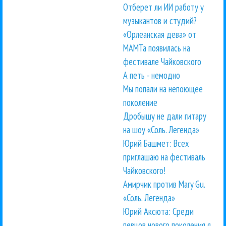
Отберет ли ИИ работу у
музыкантов и студий?
«Орлеанская дева» от
МАМТа появилась на
фестивале Чайковского
А петь - немодно
Мы попали на непоющее
поколение
Дробышу не дали гитару
на шоу «Соль. Легенда»
Юрий Башмет: Всех
приглашаю на фестиваль
Чайковского!
Амирчик против Mary Gu.
«Соль. Легенда»
Юрий Аксюта: Среди
певцов нового поколения я