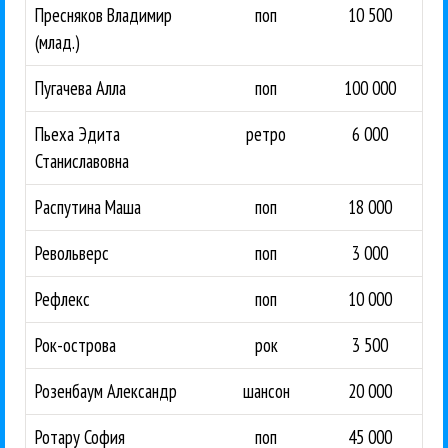
Пресняков Владимир
поп
10 500
(млад.)
Пугачева Алла
поп
100 000
Пьеха Эдита
ретро
6 000
Станиславовна
Распутина Маша
поп
18 000
Револьверс
поп
3 000
Рефлекс
поп
10 000
Рок-острова
рок
3 500
Розенбаум Александр
шансон
20 000
Ротару София
поп
45 000