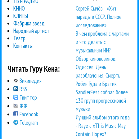
ТВ и РАДИО
Сергей Сычёв - «Хит-
КИНО
КЛИПЫ
парады в СССР. Полное
Фабрика звезд
исследование»
Народный артист
В чем проблема с чартами
Театр
и что делать с
Контакты
музыкальным ИИ?
Обзор киноновинок:
Одиссея, День
Читать Гуру Кена:
разоблачения, Смерть
Википедия
Робин Гуда и Братик
RSS
SandlerFest собрал более
Твиттер
130 групп прогрессивной
ЖЖ
музыки
Facebook
Лучший альбом этого года
Telegram
- Raye с «This Music May
Contain Hope»?