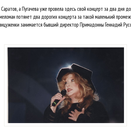
 Саратов, а Пугачева уже провела здесь свой концерт за два дня до
й меломан потянет два дорогих концерта за такой маленький промеж
ранцуженки занимается бывший директор Примадонны Геннадий Русс