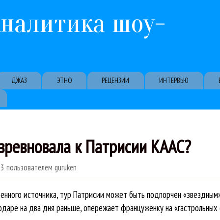
Перейти к основному содержанию
Аналитика шоу-
ДЖАЗ
ЭТНО
РЕЦЕНЗИИ
ИНТЕРВЬЮ
зревновала к Патрисии КААС?
23
пользователем
guruken
ренного источника, тур Патрисии может быть подпорчен «звездным» 
одаре на два дня раньше, опережает француженку на «гастрольных