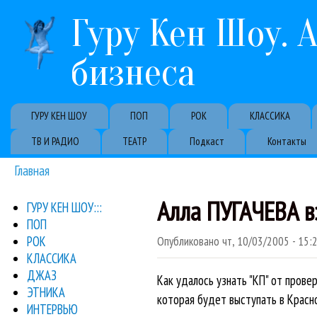
Гуру Кен Шоу. 
бизнеса
Primary links
ГУРУ КЕН ШОУ
ПОП
РОК
КЛАССИКА
ТВ И РАДИО
ТЕАТР
Подкаст
Контакты
Главная
Вы здесь
Алла ПУГАЧЕВА в
ГУРУ КЕН ШОУ:::
ПОП
РОК
Опубликовано
чт, 10/03/2005 - 15:
КЛАССИКА
ДЖАЗ
Как удалось узнать "КП" от прове
ЭТНИКА
которая будет выступать в Красн
ИНТЕРВЬЮ