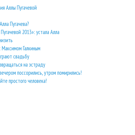
ия Аллы Пугачевой
 Алла Пугачева?
Пугачевой 2013»: устала Алла
низить
с Максимом Галкиным
играют свадьбу
озвращаться на эстраду
 вечером поссорились, утром помирились!
айте простого человека!