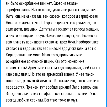
ли было оскорбление или нет. Слово «звезда»
зарифмовалось. Никто не подумал и не расслышал, может
быть, она меня назвала тем словом, которое я зарифмовал.
Никого не ломает, что Шнур со сцены матом ругается, а в
зале дети, девушки. Депутаты таскают за волосы женщин,
и никто не подает в суд. Никого не волнует, что Евсеев на
всю планету произносит слово из трех букв. Наоборот, все
хлопают в ладоши: как это мило. И вдруг сказали: а вот с
Киркоровым - не мило. Мало того, приписали мне
оскорбление армянской нации. Как это можно мне
приписывать? Ароян мне сказала «до свидания», я ей сказал
«до свидания». Но это не армянский акцент. У нее такой
говор был, развязный диалект. К сожалению, это в газете не
передастся. При чем тут вообще армяне? Зато теперь она
Звездоян. Льет слезы в эфире, вся страна ее жалеет. У нас
всегда любили сериалы. Богатые тоже плачут.