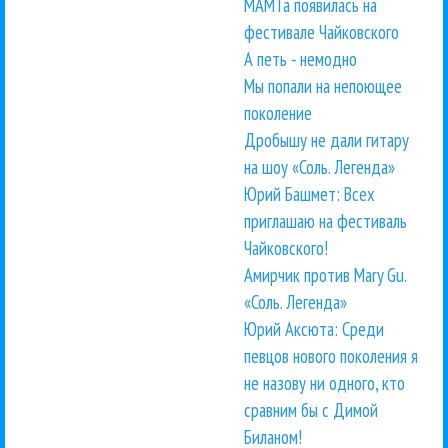
МАМТа появилась на
фестивале Чайковского
А петь - немодно
Мы попали на непоющее
поколение
Дробышу не дали гитару
на шоу «Соль. Легенда»
Юрий Башмет: Всех
приглашаю на фестиваль
Чайковского!
Амирчик против Mary Gu.
«Соль. Легенда»
Юрий Аксюта: Среди
певцов нового поколения я
не назову ни одного, кто
сравним бы с Димой
Биланом!