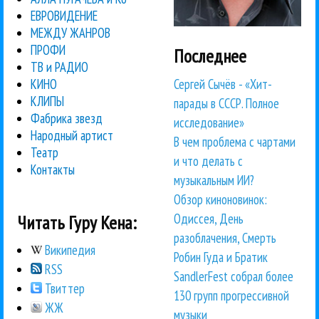
ЕВРОВИДЕНИЕ
МЕЖДУ ЖАНРОВ
ПРОФИ
Последнее
ТВ и РАДИО
Сергей Сычёв - «Хит-
КИНО
КЛИПЫ
парады в СССР. Полное
Фабрика звезд
исследование»
Народный артист
В чем проблема с чартами
Театр
и что делать с
Контакты
музыкальным ИИ?
Обзор киноновинок:
Одиссея, День
Читать Гуру Кена:
разоблачения, Смерть
Википедия
Робин Гуда и Братик
RSS
SandlerFest собрал более
Твиттер
130 групп прогрессивной
ЖЖ
музыки