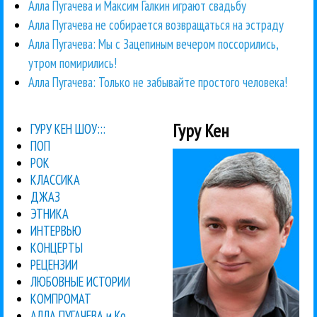
Алла Пугачева и Максим Галкин играют свадьбу
Алла Пугачева не собирается возвращаться на эстраду
Алла Пугачева: Мы с Зацепиным вечером поссорились,
утром помирились!
Алла Пугачева: Только не забывайте простого человека!
Гуру Кен
ГУРУ КЕН ШОУ:::
ПОП
РОК
КЛАССИКА
ДЖАЗ
ЭТНИКА
ИНТЕРВЬЮ
КОНЦЕРТЫ
РЕЦЕНЗИИ
ЛЮБОВНЫЕ ИСТОРИИ
КОМПРОМАТ
АЛЛА ПУГАЧЕВА и Ко