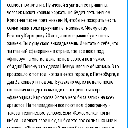
совместной жизни с Пугачевой я увидел ее принципы:
человек может кровью харкать, но будет петь живьем.
Кристина также поет живьем. И, чтобы не позорить честь
семьи, меня тоже приучили петь живьем. Моему отцу
Бедросу Киркорову 70 лет, а он все равно будет петь
живьем. Ты душу свою выкладываешь. И читать о себе, что
ты главный «фанерщик» в стране, где все поют под
«фанеру» - а многие даже не под свою, а под чужую, -
обидно! Почему это сделал Шевчук, вполне объяснимо. Это
произошло в тот год, когда в «его» городе, в Петербурге, я
дал 32 концерта подряд. Буквально через неделю после
окончания концертов выходит этот репортаж про
«фанерщика» Киркорова. Хотя у него была запись на всех
артистов. На телевидении все поют под фонограмму -
таковы технические условия. Если «Комсомолка» когда-
нибудь сделает свое шоу, вы будете подходить ко мне и
умолять: «Филипп, ну не пой, пожалуйста, живьем, потому