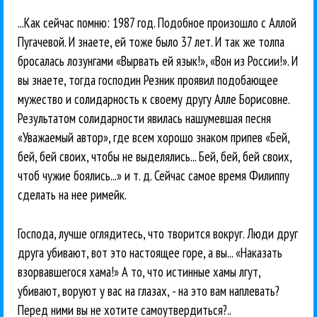
...Как сейчас помню: 1987 год. Подобное произошло с Аллой
Пугачевой. И знаете, ей тоже было 37 лет. И так же толпа
бросалась лозунгами «Вырвать ей язык!», «Вон из России!». И
вы знаете, тогда господин Резник проявил подобающее
мужество и солидарность к своему другу Алле Борисовне.
Результатом солидарности явилась нашумевшая песня
«Уважаемый автор», где всем хорошо знаком припев «Бей,
бей, бей своих, чтобы не выделялись... Бей, бей, бей своих,
чтоб чужие боялись...» и т. д. Сейчас самое время Филиппу
сделать на нее римейк.
Господа, лучше оглядитесь, что творится вокруг. Люди друг
друга убивают, вот это настоящее горе, а вы... «Наказать
взорвавшегося хама!» А то, что истинные хамы лгут,
убивают, воруют у вас на глазах, - на это вам наплевать?
Перед ними вы не хотите самоутвердиться?..