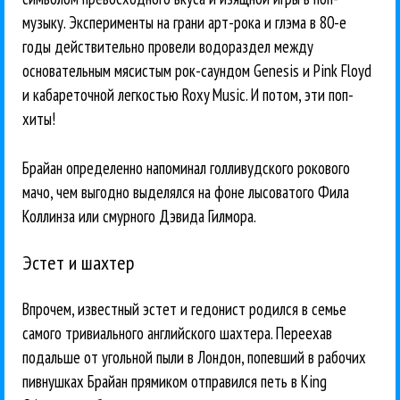
музыку. Эксперименты на грани арт-рока и глэма в 80-е
годы действительно провели водораздел между
основательным мясистым рок-саундом Genesis и Pink Floyd
и кабареточной легкостью Roxy Music. И потом, эти поп-
хиты!
Брайан определенно напоминал голливудского рокового
мачо, чем выгодно выделялся на фоне лысоватого Фила
Коллинза или смурного Дэвида Гилмора.
Эстет и шахтер
Впрочем, известный эстет и гедонист родился в семье
самого тривиального английского шахтера. Переехав
подальше от угольной пыли в Лондон, попевший в рабочих
пивнушках Брайан прямиком отправился петь в King