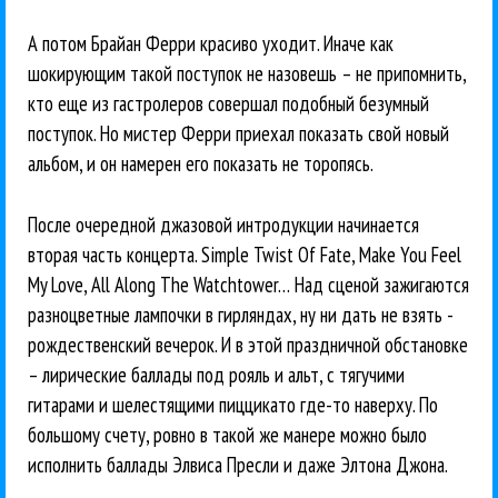
А потом Брайан Ферри красиво уходит. Иначе как
шокирующим такой поступок не назовешь – не припомнить,
кто еще из гастролеров совершал подобный безумный
поступок. Но мистер Ферри приехал показать свой новый
альбом, и он намерен его показать не торопясь.
После очередной джазовой интродукции начинается
вторая часть концерта. Simple Twist Of Fate, Make You Feel
My Love, All Along The Watchtower… Над сценой зажигаются
разноцветные лампочки в гирляндах, ну ни дать не взять -
рождественский вечерок. И в этой праздничной обстановке
– лирические баллады под рояль и альт, с тягучими
гитарами и шелестящими пиццикато где-то наверху. По
большому счету, ровно в такой же манере можно было
исполнить баллады Элвиса Пресли и даже Элтона Джона.