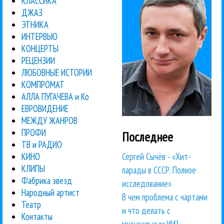
КЛАССИКА
ДЖАЗ
ЭТНИКА
ИНТЕРВЬЮ
КОНЦЕРТЫ
РЕЦЕНЗИИ
ЛЮБОВНЫЕ ИСТОРИИ
КОМПРОМАТ
АЛЛА ПУГАЧЕВА и Ко
ЕВРОВИДЕНИЕ
МЕЖДУ ЖАНРОВ
ПРОФИ
Последнее
ТВ и РАДИО
Сергей Сычёв - «Хит-
КИНО
КЛИПЫ
парады в СССР. Полное
Фабрика звезд
исследование»
Народный артист
В чем проблема с чартами
Театр
и что делать с
Контакты
музыкальным ИИ?