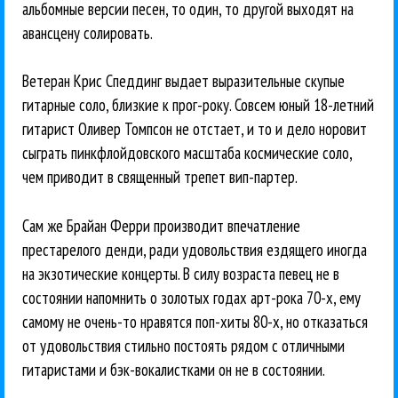
альбомные версии песен, то один, то другой выходят на
авансцену солировать.
Ветеран Крис Спеддинг выдает выразительные скупые
гитарные соло, близкие к прог-року. Совсем юный 18-летний
гитарист Оливер Томпсон не отстает, и то и дело норовит
сыграть пинкфлойдовского масштаба космические соло,
чем приводит в священный трепет вип-партер.
Сам же Брайан Ферри производит впечатление
престарелого денди, ради удовольствия ездящего иногда
на экзотические концерты. В силу возраста певец не в
состоянии напомнить о золотых годах арт-рока 70-х, ему
самому не очень-то нравятся поп-хиты 80-х, но отказаться
от удовольствия стильно постоять рядом с отличными
гитаристами и бэк-вокалистками он не в состоянии.