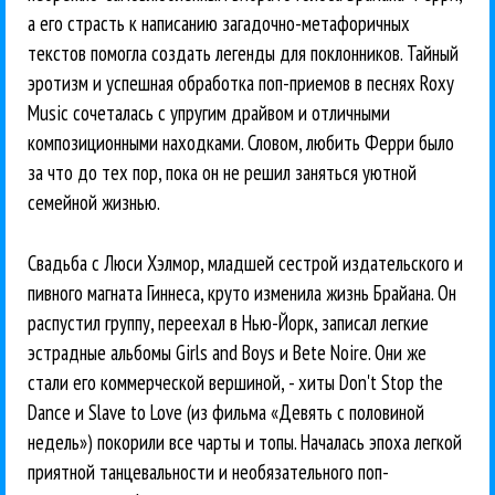
а его страсть к написанию загадочно-метафоричных
текстов помогла создать легенды для поклонников. Тайный
эротизм и успешная обработка поп-приемов в песнях Roxy
Music сочеталась с упругим драйвом и отличными
композиционными находками. Словом, любить Ферри было
за что до тех пор, пока он не решил заняться уютной
семейной жизнью.
Свадьба с Люси Хэлмор, младшей сестрой издательского и
пивного магната Гиннеса, круто изменила жизнь Брайана. Он
распустил группу, переехал в Нью-Йорк, записал легкие
эстрадные альбомы Girls and Boys и Bete Noire. Они же
стали его коммерческой вершиной, - хиты Don't Stop the
Dance и Slave to Love (из фильма «Девять с половиной
недель») покорили все чарты и топы. Началась эпоха легкой
приятной танцевальности и необязательного поп-