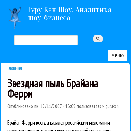
Перейти к основному содержанию
Гуру Кен Шоу. Аналитика
шоу-бизнеса
Поиск
Форма поиска
меню
Главная
Вы здесь
Звездная пыль Брайана
Ферри
Опубликовано
пн, 12/11/2007 - 16:09
пользователем
guruken
Брайан Ферри всегда казался российским меломанам
символом превосходного вкуса и изящной игры в поп-