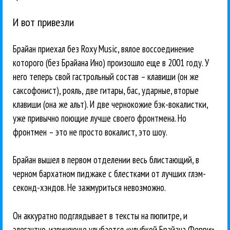
И вот привезли
Брайан приехал без Roxy Music, вялое воссоединение
которого (без Брайана Ино) произошло еще в 2001 году. У
него теперь свой гастрольный состав – клавиши (он же
саксофонист), рояль, две гитары, бас, ударные, вторые
клавиши (она же альт). И две чернокожие бэк-вокалистки,
уже привычно поющие лучше своего фронтмена. Но
фронтмен – это не просто вокалист, это шоу.
Брайан вышел в первом отделении весь блистающий, в
черном бархатном пиджаке с блестками от лучших глэм-
секонд-хэндов. Не зажмуриться невозможно.
Он аккуратно подглядывает в тексты на пюпитре, и
элегантно-извиняюще улыбается «улыбкой Брайана Ферри»