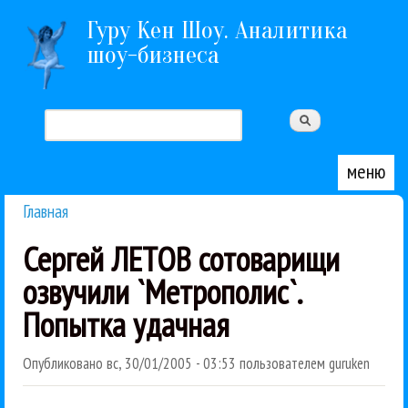
Перейти к основному содержанию
Гуру Кен Шоу. Аналитика
шоу-бизнеса
Поиск
Форма поиска
меню
Главная
Вы здесь
Сергей ЛЕТОВ сотоварищи
озвучили `Метрополис`.
Попытка удачная
Опубликовано
вс, 30/01/2005 - 03:53
пользователем
guruken