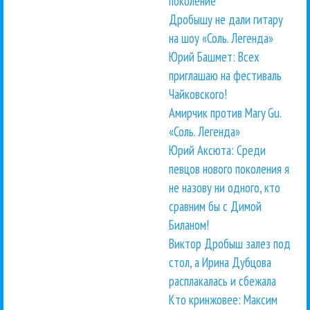
поколение
Дробышу не дали гитару
на шоу «Соль. Легенда»
Юрий Башмет: Всех
приглашаю на фестиваль
Чайковского!
Амирчик против Mary Gu.
«Соль. Легенда»
Юрий Аксюта: Среди
певцов нового поколения я
не назову ни одного, кто
сравним бы с Димой
Биланом!
Виктор Дробыш залез под
стол, а Ирина Дубцова
расплакалась и сбежала
Кто кринжовее: Максим