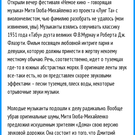
Открыли вечер фестиваля «Немое кино – говорящая
музыка» Митя Глоба-Михайленко из проекта «Лунг Та» с
виолончелистом, чью фамилию разобрать не удалось (мои
извинения, увы). Музыканты взялись озвучивать классику
1931 года «Табу» дуэта великих Ф.В.Мурнау и Роберта Дж.
Флаэрти. Фильм посвящен любовной интриге парня и
девушки, которую должны принести в жертву некоему
местному обычаю. Речь, соответственно, идет о туземцах
где-то в южных абстрактных морях. В оригинале ленты звук
все-таки есть, но он представлен скорее звуковыми
эффектами – песни туземцев, плеск воды, некоторые
отрывочные звуки музыки.
Молодые музыканты подошли к делу радикально. Вообще
убрав оригинальные шумы, Митя Глоба-Михайленко
предложил искушенным зрителям «Дома» свою версию
звуковой дорожки. Она состоит из того, что Дмитрий