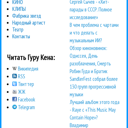
Сергей Сычёв - «Хит-
КИНО
КЛИПЫ
парады в СССР. Полное
Фабрика звезд
исследование»
Народный артист
В чем проблема с чартами
Театр
и что делать с
Контакты
музыкальным ИИ?
Обзор киноновинок:
Одиссея, День
Читать Гуру Кена:
разоблачения, Смерть
Википедия
Робин Гуда и Братик
RSS
SandlerFest собрал более
Твиттер
130 групп прогрессивной
ЖЖ
музыки
Facebook
Лучший альбом этого года
Telegram
- Raye с «This Music May
Contain Hope»?
Владимир